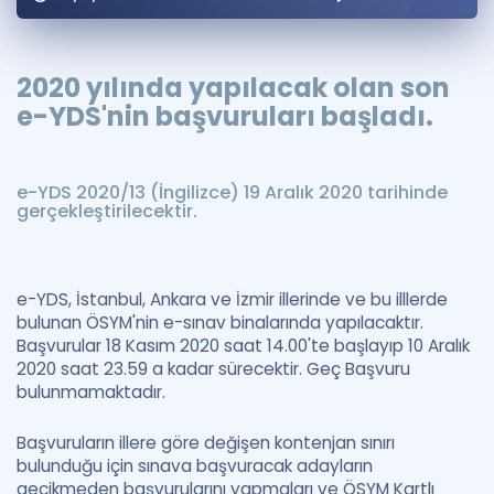
Puan Hesaplama
Rehberlik Aracı
2020 yılında yapılacak olan son
e-YDS'nin başvuruları başladı.
ÖSYM Sınav Takvimi
Kampanyalar
e-YDS 2020/13 (İngilizce) 19 Aralık 2020 tarihinde
gerçekleştirilecektir.
Blog
İngilizce Gramer
e-YDS, İstanbul, Ankara ve İzmir illerinde ve bu illlerde
bulunan ÖSYM'nin e-sınav binalarında yapılacaktır.
Başvurular 18 Kasım 2020 saat 14.00'te başlayıp 10 Aralık
2020 saat 23.59 a kadar sürecektir. Geç Başvuru
bulunmamaktadır.
Başvuruların illere göre değişen kontenjan sınırı
bulunduğu için sınava başvuracak adayların
gecikmeden başvurularını yapmaları ve ÖSYM Kartlı