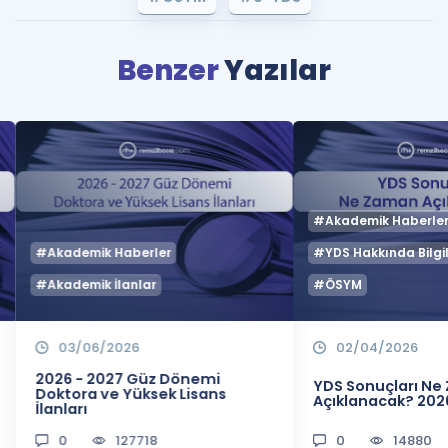
Benzer
Yazılar
#Akademik Haberle
#Akademik Haberler
#YDS Hakkında Bilgil
#Akademik İlanlar
#ÖSYM
03/06/2026
02/04/2026
2026 - 2027 Güz Dönemi
YDS Sonuçları N
Doktora ve Yüksek Lisans
Açıklanacak? 202
İlanları
0
127718
0
14880