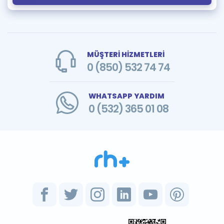
MÜŞTERİ HİZMETLERİ
0 (850) 532 74 74
WHATSAPP YARDIM
0 (532) 365 01 08