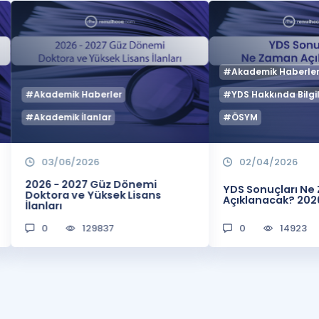
#Akademik Haberle
#Akademik Haberler
#YDS Hakkında Bilgil
#Akademik İlanlar
#ÖSYM
03/06/2026
02/04/2026
2026 - 2027 Güz Dönemi
YDS Sonuçları N
Doktora ve Yüksek Lisans
Açıklanacak? 202
İlanları
0
129837
0
14923