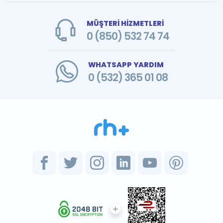
MÜŞTERİ HİZMETLERİ
0 (850) 532 74 74
WHATSAPP YARDIM
0 (532) 365 01 08