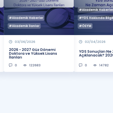
#Akademik Haberle
#Akademik Haberler
#YDS Hakkında Bilgil
#Akademik İlanlar
#ÖSYM
03/06/2026
02/04/2026
2026 - 2027 Güz Dönemi
YDS Sonuçları N
Doktora ve Yüksek Lisans
Açıklanacak? 202
İlanları
0
122683
0
14782