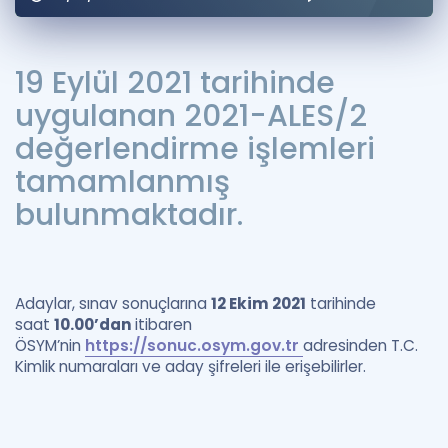
Puan Hesaplama
Rehberlik Aracı
19 Eylül 2021 tarihinde
uygulanan 2021-ALES/2
ÖSYM Sınav Takvimi
değerlendirme işlemleri
Kampanyalar
tamamlanmış
Blog
bulunmaktadır.
İngilizce Gramer
Adaylar, sınav sonuçlarına
12 Ekim 2021
tarihinde
saat
10.00’dan
itibaren
ÖSYM’nin
https://sonuc.osym.gov.tr
adresinden T.C.
Kimlik numaraları ve aday şifreleri ile erişebilirler.