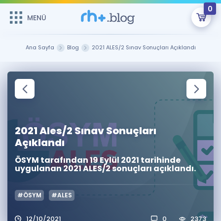
0
MENÜ
MENÜ
Üye Girişi
Ana Sayfa
Blog
2021 ALES/2 Sınav Sonuçları Açıklandı
Online Dersler
Sepetin Şu An Boş.
Çalışma Paketleri
Remzi Hoca ile seni sınava hazırlayacak onlarca eğitim seni
bekliyor!
Kitaplar ve Kaynaklar
GİRİŞ YAP
2021 Ales/2 Sınav Sonuçları
Katılımcı Görüşleri
Şifremi Hatırlamıyorum
Açıklandı
ÖSYM tarafından 19 Eylül 2021 tarihinde
ÜYE DEĞİLİM
Faydalı Araçlar
uygulanan 2021 ALES/2 sonuçları açıklandı.
Ücretsiz Kaynaklar
Blog
İngilizce Gramer
#ÖSYM
#ALES
Hakkımızda
Kariyer
Sözlük
Soru & Cevap
İletişim
12/10/2021
0
2373