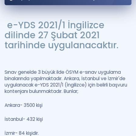
Puan Hesaplama
Rehberlik Aracı
e-YDS 2021/1 İngilizce
dilinde 27 Şubat 2021
ÖSYM Sınav Takvimi
tarihinde uygulanacaktır.
Kampanyalar
Blog
Sınav genelde 3 büyük ilde ÖSYM e-sınav uygulama
İngilizce Gramer
binalarında yapılmaktadır. Ankara, İstanbul ve İzmir'de
uygulanacak e-YDS 2021/1 (İngilizce) için belirli başvuru
kontenjanı bulunmaktadır. Bunlar;
Ankara- 3500 kişi
İstanbul- 432 kişi
İzmir- 84 kişidir.