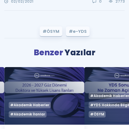
02/02/2021
0
2773
#ÖSYM
#e-YDS
Benzer
Yazılar
#Akademik Haberle
#Akademik Haberler
#YDS Hakkında Bilgil
#Akademik İlanlar
#ÖSYM