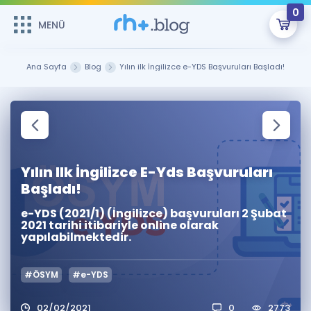
0
MENÜ
MENÜ
Üye Girişi
Ana Sayfa
Blog
Yılın ilk İngilizce e-YDS Başvuruları Başladı!
Online Dersler
Sepetin Şu An Boş.
Çalışma Paketleri
Remzi Hoca ile seni sınava hazırlayacak onlarca eğitim seni
bekliyor!
Kitaplar ve Kaynaklar
GİRİŞ YAP
Yılın Ilk İngilizce E-Yds Başvuruları
Başladı!
Katılımcı Görüşleri
Şifremi Hatırlamıyorum
e-YDS (2021/1) (İngilizce) başvuruları 2 Şubat
2021 tarihi itibariyle online olarak
ÜYE DEĞİLİM
Faydalı Araçlar
yapılabilmektedir.
Ücretsiz Kaynaklar
Blog
İngilizce Gramer
#ÖSYM
#e-YDS
Hakkımızda
Kariyer
Sözlük
Soru & Cevap
İletişim
02/02/2021
0
2773