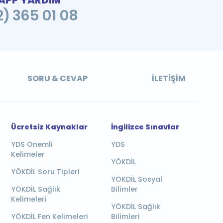
PP YARDIM
2) 365 01 08
SORU & CEVAP
İLETIŞIM
Ücretsiz Kaynaklar
İngilizce Sınavlar
YDS Önemli
YDS
Kelimeler
YÖKDİL
YÖKDİL Soru Tipleri
YÖKDİL Sosyal
YÖKDİL Sağlık
Bilimler
Kelimeleri
YÖKDİL Sağlık
YÖKDİL Fen Kelimeleri
Bilimleri