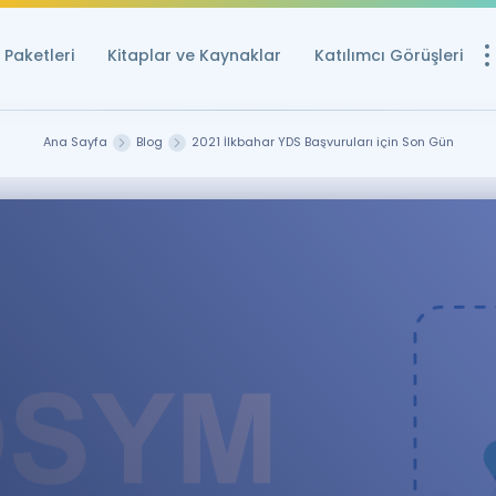
Paketleri
Kitaplar ve Kaynaklar
Katılımcı Görüşleri
Ücretsiz Kayna
Ana Sayfa
Blog
2021 İlkbahar YDS Başvuruları için Son Gün
YDS ve YÖKDİL içi
Sözlük
İngilizce Sınavları
Puan Hesapla
YDS ve YÖKDİL P
Remz
Rehberlik Aracı
YDS ve YÖKDİL'e H
ÖSYM Sınav Ta
Tüm ÖSYM Sınavl