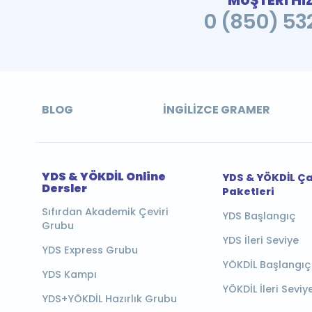
MÜŞTERİ Hİ
0 (850) 532
BLOG
İNGILIZCE GRAMER
YDS & YÖKDİL Online
YDS & YÖKDİL Ç
Dersler
Paketleri
Sıfırdan Akademik Çeviri
YDS Başlangıç
Grubu
YDS İleri Seviye
YDS Express Grubu
YÖKDİL Başlangıç
YDS Kampı
YÖKDİL İleri Seviy
YDS+YÖKDİL Hazırlık Grubu