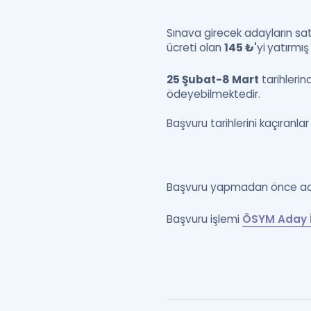
Sınava girecek adayların sa
ücreti olan
145 ₺'
yi
yatırmış
25 Şubat-8 Mart
tarihleri
ödeyebilmektedir.
Başvuru tarihlerini kaçıranlar
Başvuru yapmadan önce ad
Başvuru işlemi
ÖSYM Aday İ