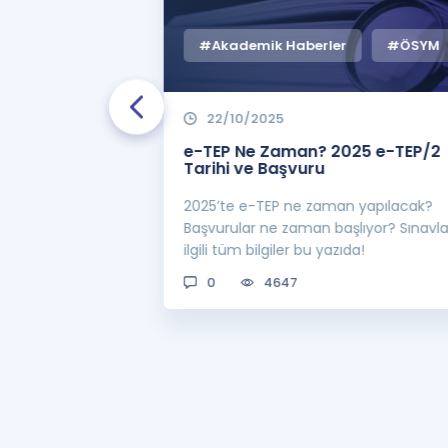
#Akademik Haberler
#ÖSYM
22/10/2025
 Zaman
e-TEP Ne Zaman? 2025 e-TEP/2
e-TEP/2
Tarihi ve Başvuru
 sınavı 2025 e-
2025’te e-TEP ne zaman yapılacak?
 bekleniyor! Peki
Başvurular ne zaman başlıyor? Sınavl
man açıklanacak?
ilgili tüm bilgiler bu yazıda!
0
4647