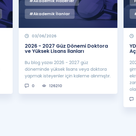
#Akademik Haberler
#Akademik İlanlar
03/06/2026
2026 - 2027 Güz Dönemi Doktora
YD
ve Yüksek Lisans İlanları
Aç
Bu blog yazısı 2026 - 2027 güz
20
a
döneminde yüksek lisans veya doktora
şi
yapmak isteyenler için kaleme alınmıştır.
ek
za
0
126210
ol