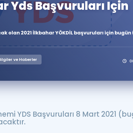
ar Yds Başvuruları Için
Kampanyalar
Eğitim ve Kitaplar
Blog
ak olan 2021 İlkbahar YÖKDİL başvuruları için bugün 
YDS - YÖKDİL Tüm S
İngilizce Gram
İngilizce Gramer
lgiler ve Haberler
0
nemi YDS Başvuruları 8 Mart 2021 (bu
acaktır.