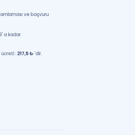
tamamlaması ve başvuru
9' a kadar
ücreti :
217,5 ₺
'dir.