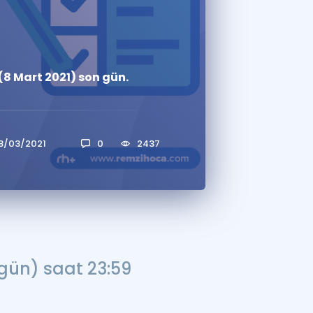
a Özel Fırsatlar
(8 Mart 2021) son gün.
ınavlarla İlgili Haberler
er
 ve Konu Anlatımı
8/03/2021
0
2437
gün) saat 23:59