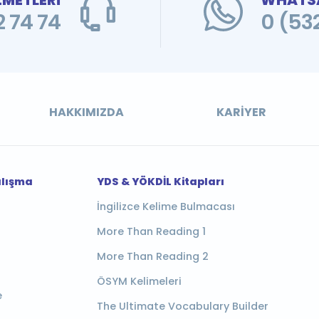
ZMETLERİ
WHATSA
 74 74
0 (53
HAKKIMIZDA
KARIYER
alışma
YDS & YÖKDİL Kitapları
İngilizce Kelime Bulmacası
More Than Reading 1
More Than Reading 2
ÖSYM Kelimeleri
e
The Ultimate Vocabulary Builder