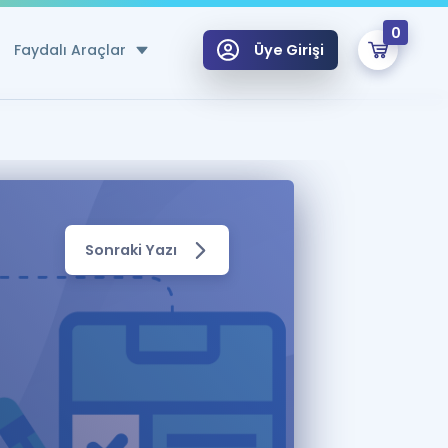
0
Faydalı Araçlar
Üye Girişi
klar
n Ücretsiz Kaynaklar
 için Özel Sözlük
Sonraki Yazı
Sepetin Şu An Boş.
ma
uan Hesaplama Aracı
i Hoca ile seni sınava hazırlayacak onlarca eğitim seni bekliyor!
Şifremi Hatırlamıyorum
GİRİŞ YAP
azırlananlar için Öneriler
kvimi
ÜYE DEĞİLİM
arı Tek Takvimde