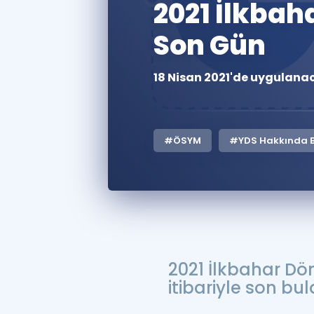
2021 İlkbah
Son Gün
18 Nisan 2021'de uygulanac
#ÖSYM
#YDS Hakkında Bi
2021 İlkbahar Dö
itibariyle son bul