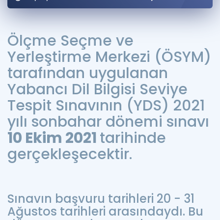
Puan Hesaplama
Rehberlik Aracı
Ölçme Seçme ve
Yerleştirme Merkezi (ÖSYM)
ÖSYM Sınav Takvimi
tarafından uygulanan
Kampanyalar
Yabancı Dil Bilgisi Seviye
Blog
Tespit Sınavının (YDS) 2021
yılı sonbahar dönemi sınavı
İngilizce Gramer
10 Ekim 2021
tarihinde
gerçekleşecektir.
Sınavın başvuru tarihleri 20 - 31
Ağustos tarihleri arasındaydı. Bu