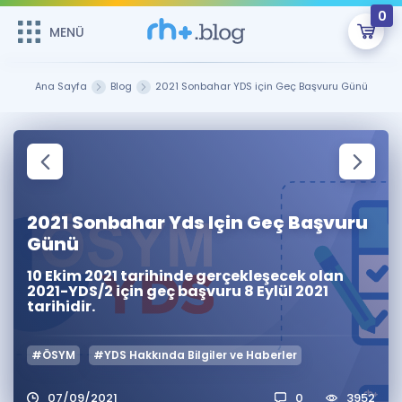
0
MENÜ
MENÜ
Üye Girişi
Ana Sayfa
Blog
2021 Sonbahar YDS için Geç Başvuru Günü
Online Dersler
Sepetin Şu An Boş.
Çalışma Paketleri
Remzi Hoca ile seni sınava hazırlayacak onlarca eğitim seni
bekliyor!
Kitaplar ve Kaynaklar
GİRİŞ YAP
2021 Sonbahar Yds Için Geç Başvuru
Günü
Katılımcı Görüşleri
Şifremi Hatırlamıyorum
10 Ekim 2021 tarihinde gerçekleşecek olan
2021-YDS/2 için geç başvuru 8 Eylül 2021
ÜYE DEĞİLİM
Faydalı Araçlar
tarihidir.
Ücretsiz Kaynaklar
Blog
İngilizce Gramer
#ÖSYM
#YDS Hakkında Bilgiler ve Haberler
Hakkımızda
Kariyer
Sözlük
Soru & Cevap
İletişim
07/09/2021
0
3952