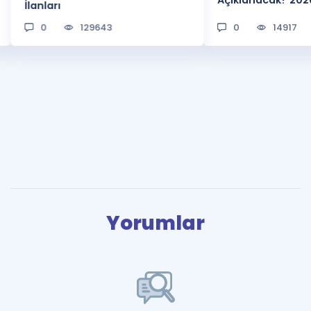
Açıklanacak? 202
İlanları
0
129643
0
14917
Yorumlar