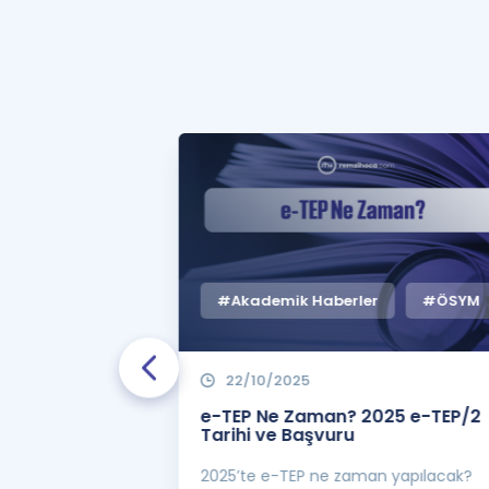
#Akademik Haberler
#ÖSYM
22/10/2025
 Zaman
e-TEP Ne Zaman? 2025 e-TEP/2
e-TEP/2
Tarihi ve Başvuru
 sınavı 2025 e-
2025’te e-TEP ne zaman yapılacak?