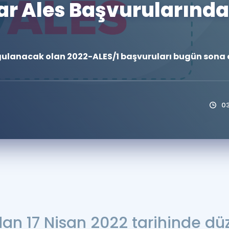
ar Ales Başvurularında
Kampanyalar
Eğitim ve Kitaplar
Blog
gulanacak olan 2022-ALES/1 başvuruları bugün sona e
YDS - YÖKDİL Tüm S
İngilizce Gram
İngilizce Gramer
0
an 17 Nisan 2022 tarihinde d