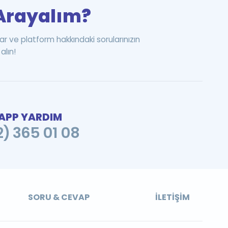
i Arayalım?
ar ve platform hakkındaki sorularınızın
alın!
PP YARDIM
2) 365 01 08
SORU & CEVAP
İLETIŞIM