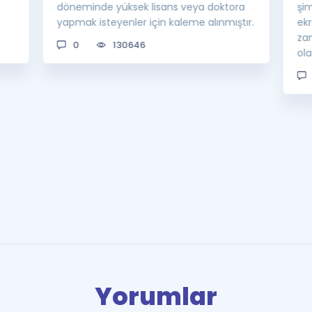
a
döneminde yüksek lisans veya doktora
şi
yapmak isteyenler için kaleme alınmıştır.
ek
za
0
130646
ol
Yorumlar