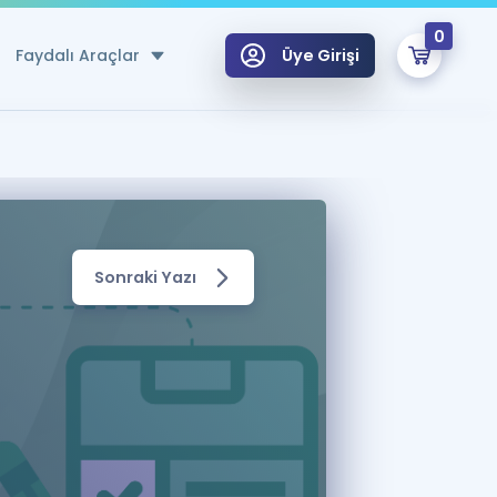
0
Faydalı Araçlar
Üye Girişi
klar
n Ücretsiz Kaynaklar
 için Özel Sözlük
Sonraki Yazı
Sepetin Şu An Boş.
ma
uan Hesaplama Aracı
i Hoca ile seni sınava hazırlayacak onlarca eğitim seni bekliyor!
Şifremi Hatırlamıyorum
GİRİŞ YAP
azırlananlar için Öneriler
kvimi
ÜYE DEĞİLİM
arı Tek Takvimde