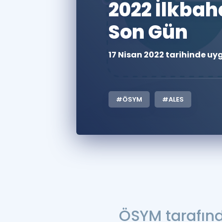
2022 İlkbah
Son Gün
17 Nisan 2022 tarihinde uy
#ÖSYM
#ALES
ÖSYM tarafınd