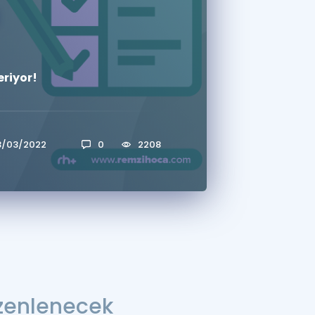
a Özel Fırsatlar
riyor!
ınavlarla İlgili Haberler
er
 ve Konu Anlatımı
3/03/2022
0
2208
üzenlenecek