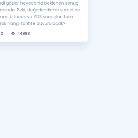
mdi gözler heyecanla beklenen sonuç
görevlisi atamalar
ranında. Peki, değerlendirme süreci ne
lisansüstü eğitim 
man bitecek ve YDS sonuçları tam
bilgileri sizler için
arak hangi tarihte duyurulacak?
0
6807
0
14988