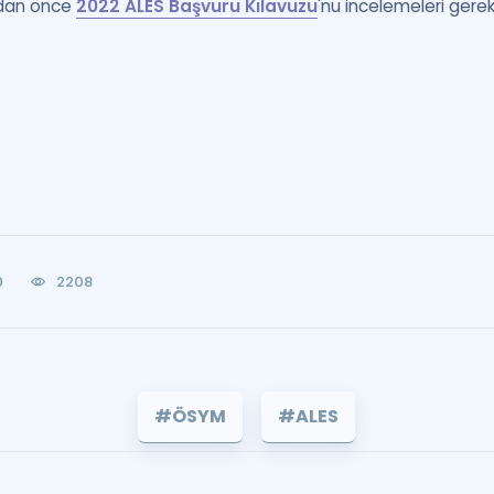
adan önce
2022 ALES Başvuru Kılavuzu
'nu incelemeleri gere
0
2208
#ÖSYM
#ALES