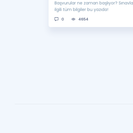
 bekleniyor! Peki
Başvurular ne zaman başlıyor? Sınavl
man açıklanacak?
ilgili tüm bilgiler bu yazıda!
0
4654