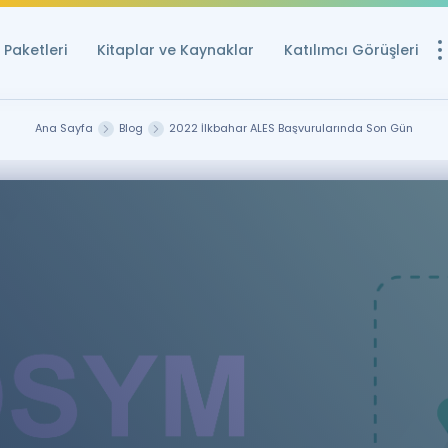
Paketleri
Kitaplar ve Kaynaklar
Katılımcı Görüşleri
Ücretsiz Kayna
Ana Sayfa
Blog
2022 İlkbahar ALES Başvurularında Son Gün
YDS ve YÖKDİL içi
Sözlük
İngilizce Sınavları
Puan Hesapla
YDS ve YÖKDİL P
Remz
Rehberlik Aracı
YDS ve YÖKDİL'e H
ÖSYM Sınav Ta
Tüm ÖSYM Sınavl