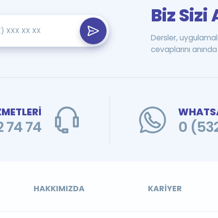
Biz Siz
Dersler, uygulamal
cevaplarını anında 
ZMETLERİ
WHATSA
 74 74
0 (53
HAKKIMIZDA
KARIYER