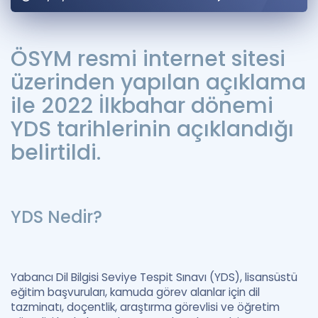
Puan Hesaplama
Rehberlik Aracı
ÖSYM resmi internet sitesi
üzerinden yapılan açıklama
ÖSYM Sınav Takvimi
ile 2022 İlkbahar dönemi
Kampanyalar
YDS tarihlerinin açıklandığı
Blog
belirtildi.
İngilizce Gramer
YDS Nedir?
Yabancı Dil Bilgisi Seviye Tespit Sınavı (YDS), lisansüstü
eğitim başvuruları, kamuda görev alanlar için dil
tazminatı, doçentlik, araştırma görevlisi ve öğretim