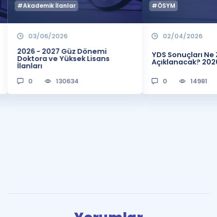
#Akademik İlanlar
#ÖSYM
03/06/2026
02/04/2026
2026 - 2027 Güz Dönemi
YDS Sonuçları N
Doktora ve Yüksek Lisans
Açıklanacak? 202
İlanları
0
130634
0
14981