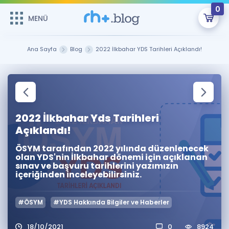
0
MENÜ
MENÜ
Üye Girişi
Ana Sayfa
Blog
2022 İlkbahar YDS Tarihleri Açıklandı!
Online Dersler
Sepetin Şu An Boş.
Çalışma Paketleri
Remzi Hoca ile seni sınava hazırlayacak onlarca eğitim seni
bekliyor!
2022 İlkbahar Yds Tarihleri
Kitaplar ve Kaynaklar
GİRİŞ YAP
Açıklandı!
Katılımcı Görüşleri
Şifremi Hatırlamıyorum
ÖSYM tarafından 2022 yılında düzenlenecek
olan YDS'nin İlkbahar dönemi için açıklanan
sınav ve başvuru tarihlerini yazımızın
ÜYE DEĞİLİM
Faydalı Araçlar
içeriğinden inceleyebilirsiniz.
Ücretsiz Kaynaklar
Blog
İngilizce Gramer
#ÖSYM
#YDS Hakkında Bilgiler ve Haberler
Hakkımızda
Kariyer
Sözlük
Soru & Cevap
İletişim
18/10/2021
0
8924