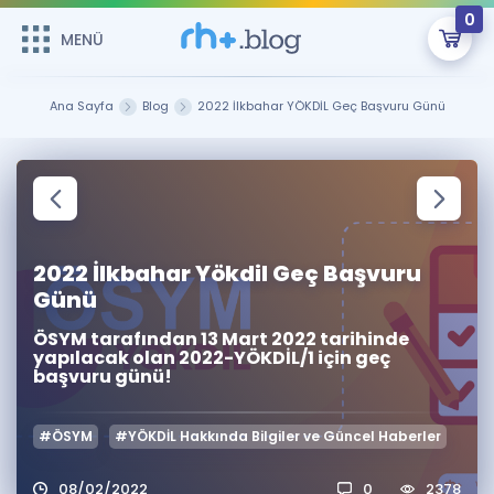
0
MENÜ
MENÜ
Üye Girişi
Ana Sayfa
Blog
2022 İlkbahar YÖKDİL Geç Başvuru Günü
Online Dersler
Sepetin Şu An Boş.
Çalışma Paketleri
Remzi Hoca ile seni sınava hazırlayacak onlarca eğitim seni
bekliyor!
Kitaplar ve Kaynaklar
GİRİŞ YAP
2022 İlkbahar Yökdil Geç Başvuru
Günü
Katılımcı Görüşleri
Şifremi Hatırlamıyorum
ÖSYM tarafından 13 Mart 2022 tarihinde
yapılacak olan 2022-YÖKDİL/1 için geç
ÜYE DEĞİLİM
Faydalı Araçlar
başvuru günü!
Ücretsiz Kaynaklar
Blog
İngilizce Gramer
#ÖSYM
#YÖKDİL Hakkında Bilgiler ve Güncel Haberler
Hakkımızda
Kariyer
Sözlük
Soru & Cevap
İletişim
08/02/2022
0
2378