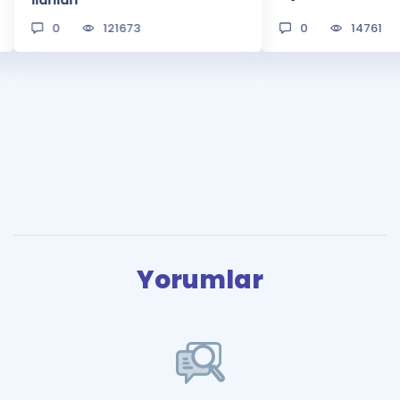
0
121673
0
14761
Yorumlar