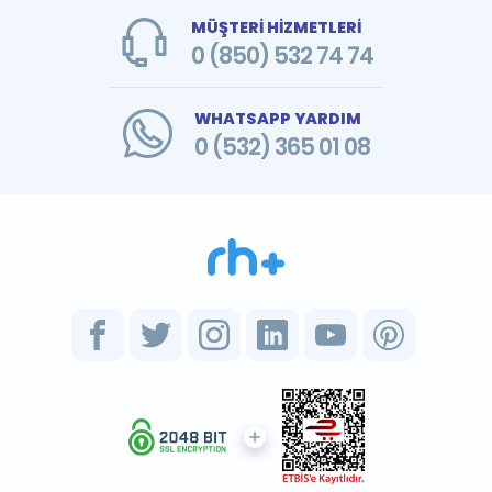
MÜŞTERİ HİZMETLERİ
0 (850) 532 74 74
WHATSAPP YARDIM
0 (532) 365 01 08