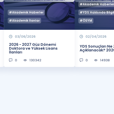
#Akademik Haberle
#Akademik Haberler
#YDS Hakkında Bilgil
#Akademik İlanlar
#ÖSYM
03/06/2026
02/04/2026
2026 - 2027 Güz Dönemi
YDS Sonuçları N
Doktora ve Yüksek Lisans
Açıklanacak? 202
İlanları
0
130342
0
14938