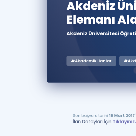
Akdeniz Üni
Elemanı Al
Akdeniz Üniversitesi Öğret
#Akademik İlanlar
#Akde
Son başvuru tarihi
16 Mart 2017
İlan Detayları İçin
Tıklayınız