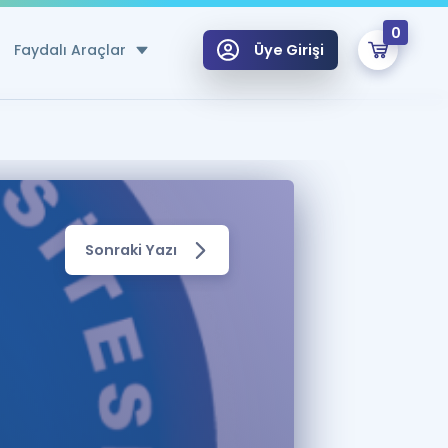
0
Faydalı Araçlar
Üye Girişi
klar
n Ücretsiz Kaynaklar
 için Özel Sözlük
Sonraki Yazı
Sepetin Şu An Boş.
ma
uan Hesaplama Aracı
i Hoca ile seni sınava hazırlayacak onlarca eğitim seni bekliyor!
Şifremi Hatırlamıyorum
GİRİŞ YAP
azırlananlar için Öneriler
kvimi
ÜYE DEĞİLİM
arı Tek Takvimde