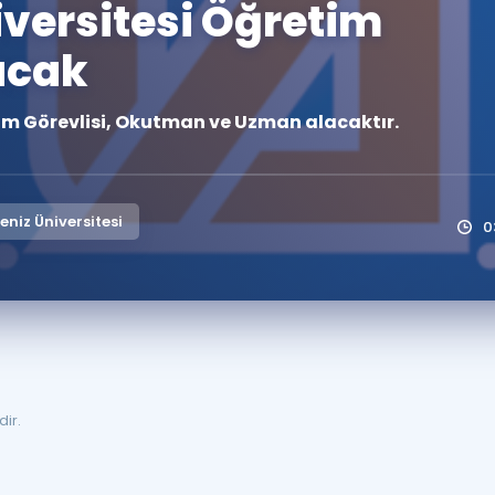
versitesi Öğretim
Kampanyalar
acak
Eğitim ve Kitaplar
Blog
im Görevlisi, Okutman ve Uzman alacaktır.
YDS - YÖKDİL Tüm S
İngilizce Gram
İngilizce Gramer
niz Üniversitesi
0
'dir.
.