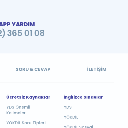
PP YARDIM
2) 365 01 08
SORU & CEVAP
İLETIŞIM
Ücretsiz Kaynaklar
İngilizce Sınavlar
YDS Önemli
YDS
Kelimeler
YÖKDİL
YÖKDİL Soru Tipleri
YÖKDİL Sosyal