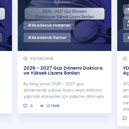
#Akademik Haberler
#Akademik İlanlar
03/06/2026
2026 - 2027 Güz Dönemi Doktora
YD
ve Yüksek Lisans İlanları
Aç
Bu blog yazısı 2026 - 2027 güz
20
a
döneminde yüksek lisans veya doktora
şi
yapmak isteyenler için kaleme alınmıştır.
ek
za
0
127668
ol