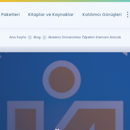
Paketleri
Kitaplar ve Kaynaklar
Katılımcı Görüşleri
Ücretsiz Kayna
Ana Sayfa
Blog
Akdeniz Üniversitesi Öğretim Elemanı Alacak
YDS ve YÖKDİL içi
Sözlük
İngilizce Sınavları
Puan Hesapla
YDS ve YÖKDİL P
Remz
Rehberlik Aracı
YDS ve YÖKDİL'e H
ÖSYM Sınav Ta
Tüm ÖSYM Sınavl