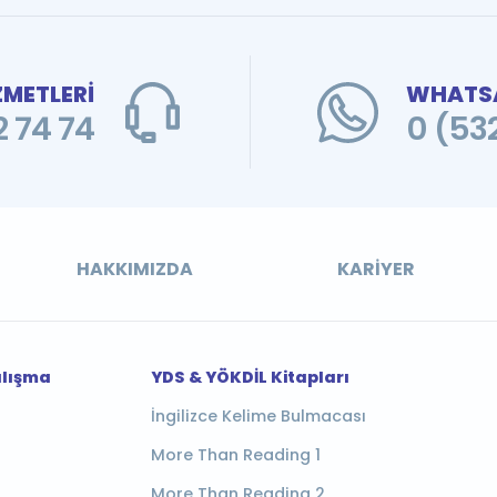
ZMETLERİ
WHATSA
 74 74
0 (53
HAKKIMIZDA
KARIYER
alışma
YDS & YÖKDİL Kitapları
İngilizce Kelime Bulmacası
More Than Reading 1
More Than Reading 2