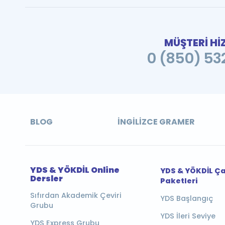
MÜŞTERİ Hİ
0 (850) 532
BLOG
İNGILIZCE GRAMER
YDS & YÖKDİL Online
YDS & YÖKDİL Ç
Dersler
Paketleri
Sıfırdan Akademik Çeviri
YDS Başlangıç
Grubu
YDS İleri Seviye
YDS Express Grubu