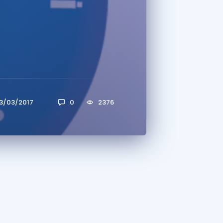
a Özel Fırsatlar
ınavlarla İlgili Haberler
er
 ve Konu Anlatımı
3/03/2017
0
2376