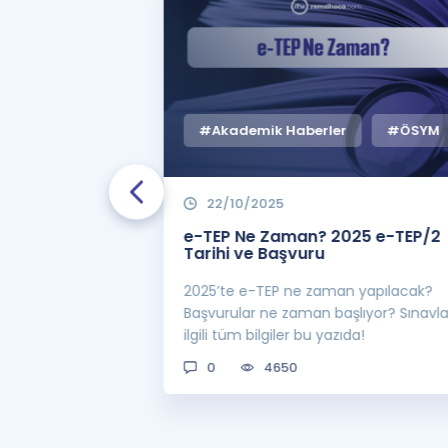
#Akademik Haberler
#ÖSYM
22/10/2025
 Zaman
e-TEP Ne Zaman? 2025 e-TEP/2
e-TEP/2
Tarihi ve Başvuru
 sınavı 2025 e-
2025’te e-TEP ne zaman yapılacak?
 bekleniyor! Peki
Başvurular ne zaman başlıyor? Sınavl
man açıklanacak?
ilgili tüm bilgiler bu yazıda!
0
4650