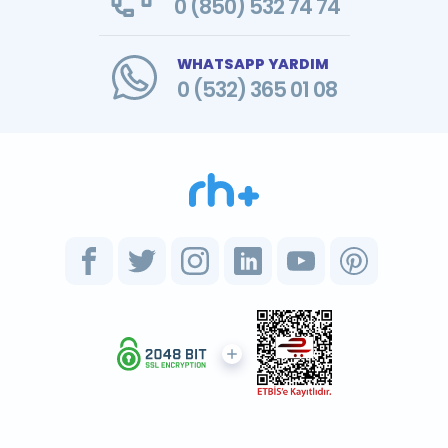
0 (850) 532 74 74
WHATSAPP YARDIM
0 (532) 365 01 08