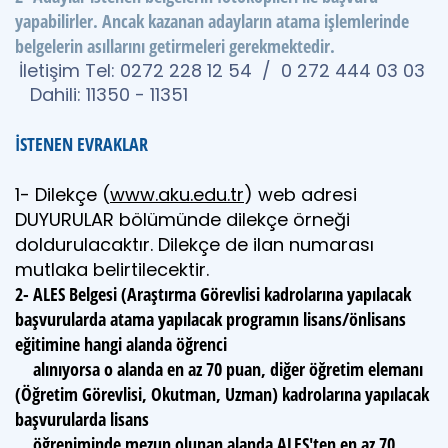
yapabilirler. Ancak kazanan adayların atama işlemlerinde
belgelerin asıllarını getirmeleri gerekmektedir.
İletişim Tel: 0272 228 12 54 / 0 272 444 03 03
Dahili: 11350 - 11351
İSTENEN EVRAKLAR
1- Dilekçe (
www.aku.edu.tr
) web adresi
DUYURULAR bölümünde dilekçe örneği
doldurulacaktır. Dilekçe de ilan numarası
mutlaka belirtilecektir.
2- ALES Belgesi (Araştırma Görevlisi kadrolarına yapılacak
başvurularda atama yapılacak programın lisans/önlisans
eğitimine hangi alanda öğrenci
alınıyorsa o alanda en az 70 puan, diğer öğretim elemanı
(Öğretim Görevlisi, Okutman, Uzman) kadrolarına yapılacak
başvurularda lisans
öğreniminde mezun olunan alanda ALES'ten en az 70