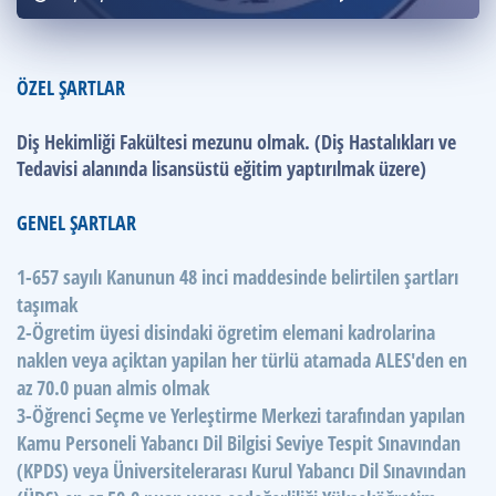
Puan Hesaplama
Rehberlik Aracı
ÖZEL ŞARTLAR
ÖSYM Sınav Takvimi
Diş Hekimliği Fakültesi mezunu olmak. (Diş Hastalıkları ve
Tedavisi alanında lisansüstü eğitim yaptırılmak üzere)
Kampanyalar
Blog
GENEL ŞARTLAR
İngilizce Gramer
1-657 sayılı Kanunun 48 inci maddesinde belirtilen şartları
taşımak
2-Ögretim üyesi disindaki ögretim elemani kadrolarina
naklen veya açiktan yapilan her türlü atamada ALES'den en
az 70.0 puan almis olmak
3-Öğrenci Seçme ve Yerleştirme Merkezi tarafından yapılan
Kamu Personeli Yabancı Dil Bilgisi Seviye Tespit Sınavından
(KPDS) veya Üniversitelerarası Kurul Yabancı Dil Sınavından