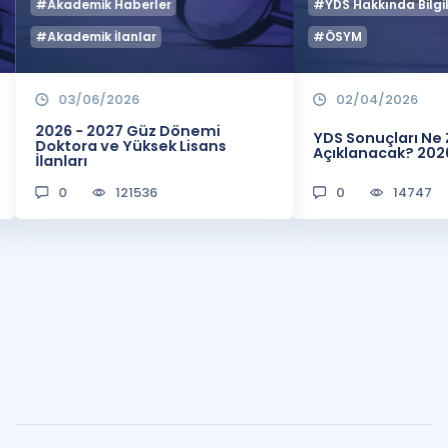
#Akademik Haberler
#YDS Hakkında Bilgil
#Akademik İlanlar
#ÖSYM
03/06/2026
02/04/2026
2026 - 2027 Güz Dönemi
YDS Sonuçları N
Doktora ve Yüksek Lisans
Açıklanacak? 202
İlanları
0
121536
0
14747