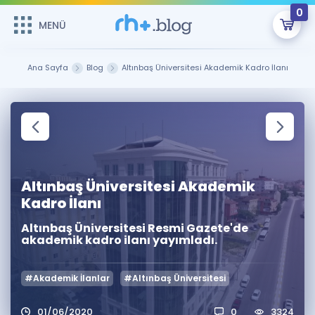
0
MENÜ
MENÜ
Üye Girişi
Ana Sayfa
Blog
Altınbaş Üniversitesi Akademik Kadro İlanı
Online Dersler
Sepetin Şu An Boş.
Çalışma Paketleri
Remzi Hoca ile seni sınava hazırlayacak onlarca eğitim seni
bekliyor!
Kitaplar ve Kaynaklar
GİRİŞ YAP
Altınbaş Üniversitesi Akademik
Katılımcı Görüşleri
Şifremi Hatırlamıyorum
Kadro İlanı
Altınbaş Üniversitesi Resmi Gazete'de
ÜYE DEĞİLİM
Faydalı Araçlar
akademik kadro ilanı yayımladı.
Ücretsiz Kaynaklar
Blog
İngilizce Gramer
#Akademik İlanlar
#Altınbaş Üniversitesi
Hakkımızda
Kariyer
Sözlük
Soru & Cevap
İletişim
01/06/2020
0
3324