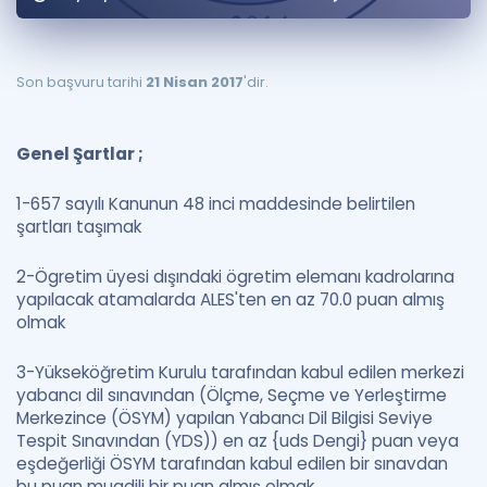
Puan Hesaplama
Rehberlik Aracı
Son başvuru tarihi
21 Nisan 2017
'dir.
ÖSYM Sınav Takvimi
Genel Şartlar ;
Kampanyalar
1-657 sayılı Kanunun 48 inci maddesinde belirtilen
Blog
şartları taşımak
İngilizce Gramer
2-Ögretim üyesi dışındaki ögretim elemanı kadrolarına
yapılacak atamalarda ALES'ten en az 70.0 puan almış
olmak
3-Yükseköğretim Kurulu tarafından kabul edilen merkezi
yabancı dil sınavından (Ölçme, Seçme ve Yerleştirme
Merkezince (ÖSYM) yapılan Yabancı Dil Bilgisi Seviye
Tespit Sınavından (YDS)) en az {uds Dengi} puan veya
eşdeğerliği ÖSYM tarafından kabul edilen bir sınavdan
bu puan muadili bir puan almış olmak,