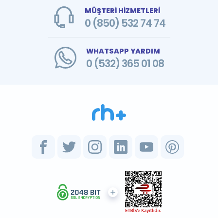
MÜŞTERİ HİZMETLERİ
0 (850) 532 74 74
WHATSAPP YARDIM
0 (532) 365 01 08