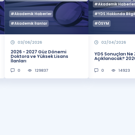
#Akademik Haberle
#Akademik Haberler
#YDS Hakkında Bilgil
#Akademik İlanlar
#ÖSYM
03/06/2026
02/04/2026
2026 - 2027 Güz Dönemi
YDS Sonuçları N
Doktora ve Yüksek Lisans
Açıklanacak? 202
İlanları
0
129837
0
14923