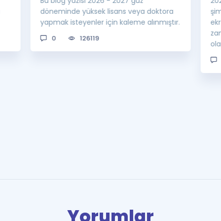
Bu blog yazısı 2026 - 2027 güz
20
a
döneminde yüksek lisans veya doktora
şi
yapmak isteyenler için kaleme alınmıştır.
ek
za
0
126119
ol
Yorumlar