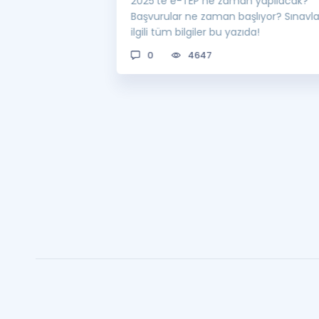
 sınavı 2025 e-
2025’te e-TEP ne zaman yapılacak?
 bekleniyor! Peki
Başvurular ne zaman başlıyor? Sınavl
man açıklanacak?
ilgili tüm bilgiler bu yazıda!
0
4647