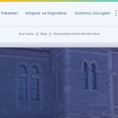
Paketleri
Kitaplar ve Kaynaklar
Katılımcı Görüşleri
Ücretsiz Kayna
Ana Sayfa
Blog
Bangladeş Hükümeti'nden Burs
YDS ve YÖKDİL içi
Sözlük
İngilizce Sınavları
Puan Hesapla
YDS ve YÖKDİL P
Remz
Rehberlik Aracı
YDS ve YÖKDİL'e H
ÖSYM Sınav Ta
Tüm ÖSYM Sınavl