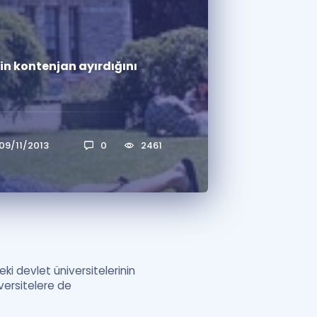
a Özel Fırsatlar
in kontenjan ayırdığını
ınavlarla İlgili Haberler
er
 ve Konu Anlatımı
09/11/2013
0
2461
i devlet üniversitelerinin
iversitelere de