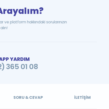
i Arayalım?
ar ve platform hakkındaki sorularınızın
alın!
PP YARDIM
2) 365 01 08
SORU & CEVAP
İLETIŞIM