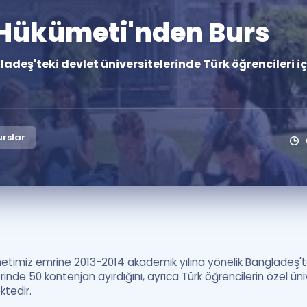
Kampanyalar
Hükümeti'nden Burs
Eğitim ve Kitaplar
eş'teki devlet üniversitelerinde Türk öğrencileri iç
Blog
YDS - YÖKDİL Tüm S
İngilizce Gram
İngilizce Gramer
rslar
imiz emrine 2013-2014 akademik yılına yönelik Bangladeş'tek
erinde 50 kontenjan ayırdığını, ayrıca Türk öğrencilerin özel ün
ktedir.