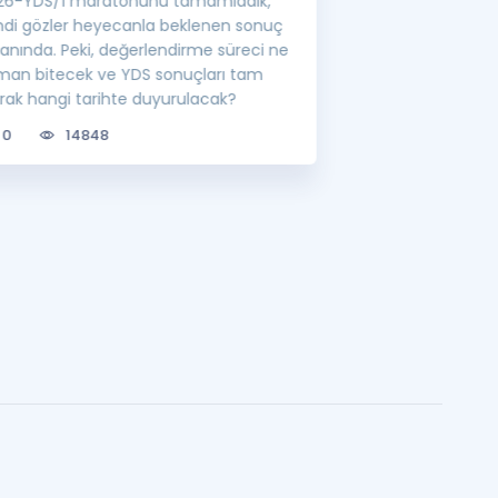
26-YDS/1 maratonunu tamamladık,
YÖK'ün belirlediği
mdi gözler heyecanla beklenen sonuç
görevlisi atamalar
ranında. Peki, değerlendirme süreci ne
lisansüstü eğitim 
man bitecek ve YDS sonuçları tam
bilgileri sizler için
arak hangi tarihte duyurulacak?
0
6737
0
14848