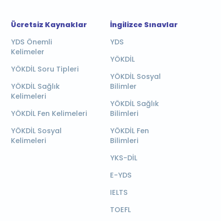
Ücretsiz Kaynaklar
İngilizce Sınavlar
YDS Önemli
YDS
Kelimeler
YÖKDİL
YÖKDİL Soru Tipleri
YÖKDİL Sosyal
YÖKDİL Sağlık
Bilimler
Kelimeleri
YÖKDİL Sağlık
YÖKDİL Fen Kelimeleri
Bilimleri
YÖKDİL Sosyal
YÖKDİL Fen
Kelimeleri
Bilimleri
YKS-DİL
E-YDS
IELTS
TOEFL