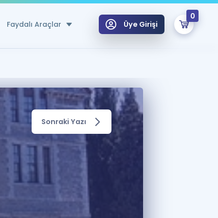
0
Faydalı Araçlar
Üye Girişi
klar
n Ücretsiz Kaynaklar
 için Özel Sözlük
Sonraki Yazı
Sepetin Şu An Boş.
ma
uan Hesaplama Aracı
i Hoca ile seni sınava hazırlayacak onlarca eğitim seni bekliyor!
Şifremi Hatırlamıyorum
GİRİŞ YAP
azırlananlar için Öneriler
kvimi
ÜYE DEĞİLİM
arı Tek Takvimde