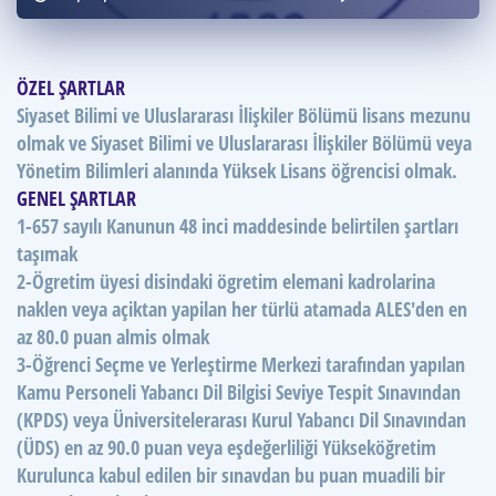
Puan Hesaplama
Rehberlik Aracı
ÖZEL ŞARTLAR
Siyaset Bilimi ve Uluslararası İlişkiler Bölümü lisans mezunu
ÖSYM Sınav Takvimi
olmak ve Siyaset Bilimi ve Uluslararası İlişkiler Bölümü veya
Kampanyalar
Yönetim Bilimleri alanında Yüksek Lisans öğrencisi olmak.
GENEL ŞARTLAR
Blog
1-657 sayılı Kanunun 48 inci maddesinde belirtilen şartları
taşımak
İngilizce Gramer
2-Ögretim üyesi disindaki ögretim elemani kadrolarina
naklen veya açiktan yapilan her türlü atamada ALES'den en
az 80.0 puan almis olmak
3-Öğrenci Seçme ve Yerleştirme Merkezi tarafından yapılan
Kamu Personeli Yabancı Dil Bilgisi Seviye Tespit Sınavından
(KPDS) veya Üniversitelerarası Kurul Yabancı Dil Sınavından
(ÜDS) en az 90.0 puan veya eşdeğerliliği Yükseköğretim
Kurulunca kabul edilen bir sınavdan bu puan muadili bir