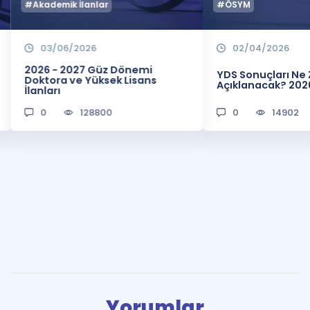
#Akademik İlanlar
#ÖSYM
03/06/2026
02/04/2026
2026 - 2027 Güz Dönemi
YDS Sonuçları N
Doktora ve Yüksek Lisans
Açıklanacak? 202
İlanları
0
128800
0
14902
Yorumlar