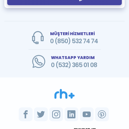
MÜŞTERİ HİZMETLERİ
0 (850) 532 74 74
WHATSAPP YARDIM
0 (532) 365 01 08