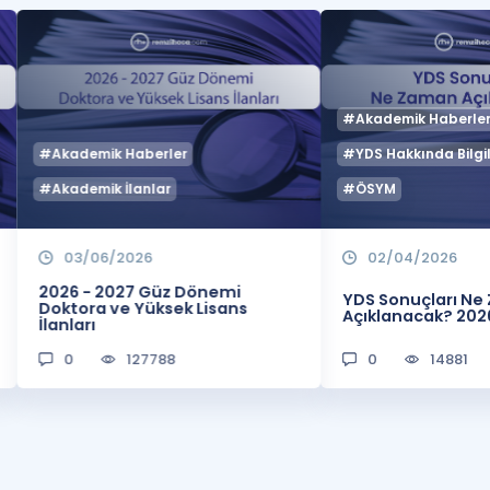
#Akademik Haberle
#Akademik Haberler
#YDS Hakkında Bilgil
#Akademik İlanlar
#ÖSYM
03/06/2026
02/04/2026
2026 - 2027 Güz Dönemi
YDS Sonuçları N
Doktora ve Yüksek Lisans
Açıklanacak? 202
İlanları
0
127788
0
14881