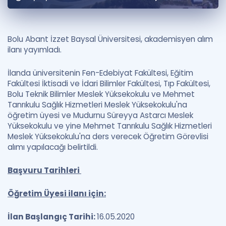
Puan Hesaplama
Rehberlik Aracı
Bolu Abant İzzet Baysal Üniversitesi, akademisyen alım
ilanı yayımladı.
ÖSYM Sınav Takvimi
İlanda üniversitenin Fen-Edebiyat Fakültesi, Eğitim
Kampanyalar
Fakültesi İktisadi ve İdari Bilimler Fakültesi, Tıp Fakültesi,
Bolu Teknik Bilimler Meslek Yüksekokulu ve Mehmet
Blog
Tanrıkulu Sağlık Hizmetleri Meslek Yüksekokulu'na
öğretim üyesi ve Mudurnu Süreyya Astarcı Meslek
İngilizce Gramer
Yüksekokulu ve yine Mehmet Tanrıkulu Sağlık Hizmetleri
Meslek Yüksekokulu'na ders verecek Öğretim Görevlisi
alımı yapılacağı belirtildi.
Başvuru Tarihleri
Öğretim Üyesi ilanı için:
İlan Başlangıç Tarihi:
16.05.2020