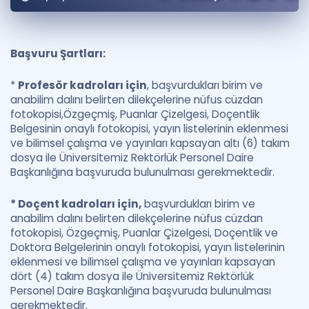
Puan Hesaplama
Rehberlik Aracı
Başvuru Şartları:
ÖSYM Sınav Takvimi
*
Profesör kadroları için
, başvurdukları birim ve
anabilim dalını belirten dilekçelerine nüfus cüzdan
Kampanyalar
fotokopisi,Özgeçmiş, Puanlar Çizelgesi, Doçentlik
Belgesinin onaylı fotokopisi, yayın listelerinin eklenmesi
Blog
ve bilimsel çalışma ve yayınları kapsayan altı (6) takım
dosya ile Üniversitemiz Rektörlük Personel Daire
İngilizce Gramer
Başkanlığına başvuruda bulunulması gerekmektedir.
* Doçent kadroları için,
başvurdukları birim ve
anabilim dalını belirten dilekçelerine nüfus cüzdan
fotokopisi, Özgeçmiş, Puanlar Çizelgesi, Doçentlik ve
Doktora Belgelerinin onaylı fotokopisi, yayın listelerinin
eklenmesi ve bilimsel çalışma ve yayınları kapsayan
dört (4) takım dosya ile Üniversitemiz Rektörlük
Personel Daire Başkanlığına başvuruda bulunulması
gerekmektedir.