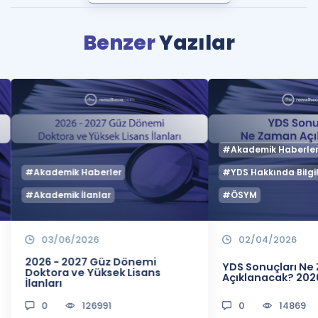
Benzer
Yazılar
#Akademik Haberle
#Akademik Haberler
#YDS Hakkında Bilgil
#Akademik İlanlar
#ÖSYM
03/06/2026
02/04/2026
2026 - 2027 Güz Dönemi
YDS Sonuçları N
Doktora ve Yüksek Lisans
Açıklanacak? 202
İlanları
0
126991
0
14869