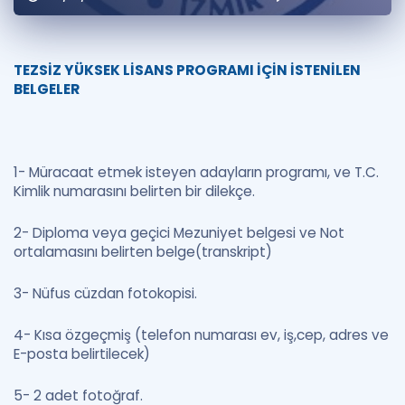
Puan Hesaplama
Rehberlik Aracı
TEZSİZ YÜKSEK LİSANS PROGRAMI İÇİN İSTENİLEN
BELGELER
ÖSYM Sınav Takvimi
Kampanyalar
1- Müracaat etmek isteyen adayların programı, ve T.C.
Blog
Kimlik numarasını belirten bir dilekçe.
İngilizce Gramer
2- Diploma veya geçici Mezuniyet belgesi ve Not
ortalamasını belirten belge(transkript)
3- Nüfus cüzdan fotokopisi.
4- Kısa özgeçmiş (telefon numarası ev, iş,cep, adres ve
E-posta belirtilecek)
5- 2 adet fotoğraf.