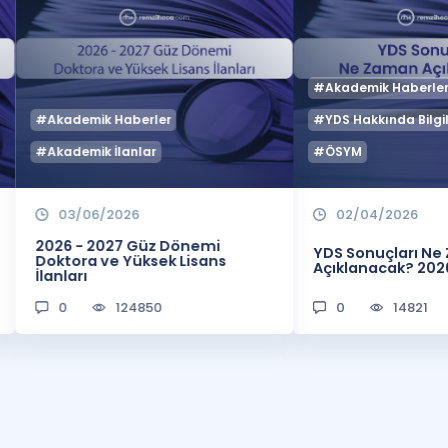
#Akademik Haberle
#Akademik Haberler
#YDS Hakkında Bilgil
#Akademik İlanlar
#ÖSYM
03/06/2026
02/04/2026
2026 - 2027 Güz Dönemi
YDS Sonuçları N
Doktora ve Yüksek Lisans
Açıklanacak? 202
İlanları
0
124850
0
14821