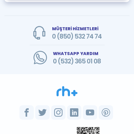
MÜŞTERİ HİZMETLERİ
0 (850) 532 74 74
WHATSAPP YARDIM
0 (532) 365 01 08