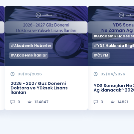
#Akademik Haberle
#Akademik Haberler
#YDS Hakkında Bilgil
#Akademik İlanlar
#ÖSYM
03/06/2026
02/04/2026
2026 - 2027 Güz Dönemi
YDS Sonuçları N
Doktora ve Yüksek Lisans
Açıklanacak? 202
İlanları
0
124847
0
14821