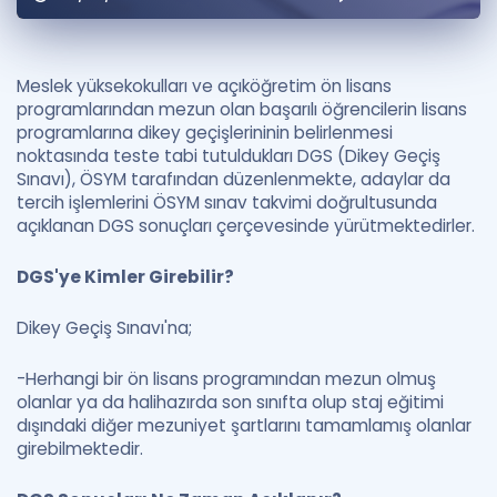
Puan Hesaplama
Rehberlik Aracı
Meslek yüksekokulları ve açıköğretim ön lisans
programlarından mezun olan başarılı öğrencilerin lisans
ÖSYM Sınav Takvimi
programlarına dikey geçişlerininin belirlenmesi
noktasında teste tabi tutuldukları DGS (Dikey Geçiş
Kampanyalar
Sınavı), ÖSYM tarafından düzenlenmekte, adaylar da
tercih işlemlerini ÖSYM sınav takvimi doğrultusunda
Blog
açıklanan DGS sonuçları çerçevesinde yürütmektedirler.
İngilizce Gramer
DGS'ye Kimler Girebilir?
Dikey Geçiş Sınavı'na;
-Herhangi bir ön lisans programından mezun olmuş
olanlar ya da halihazırda son sınıfta olup staj eğitimi
dışındaki diğer mezuniyet şartlarını tamamlamış olanlar
girebilmektedir.