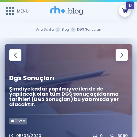
0
MENÜ
MENÜ
Üye Girişi
Ana Sayfa
Blog
DGS Sonuçları
Online Dersler
Sepetin Şu An Boş.
Çalışma Paketleri
Remzi Hoca ile seni sınava hazırlayacak onlarca eğitim seni
bekliyor!
Kitaplar ve Kaynaklar
GİRİŞ YAP
Dgs Sonuçları
Katılımcı Görüşleri
Şifremi Hatırlamıyorum
Şimdiye kadar yapılmış ve ileride de
yapılacak olan tüm DGS sonuç açıklanma
tarihleri (DGS Sonuçları) bu yazımızda yer
ÜYE DEĞİLİM
Faydalı Araçlar
alacaktır.
Ücretsiz Kaynaklar
Blog
İngilizce Gramer
#ÖSYM
Hakkımızda
Kariyer
Sözlük
Soru & Cevap
İletişim
05/03/2020
0
6060