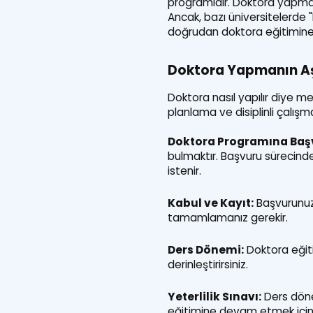
programıdır. Doktora yapmak 
Ancak, bazı üniversitelerde
doğrudan doktora eğitimine b
Doktora Yapmanın A
Doktora nasıl yapılır diye m
planlama ve disiplinli çalış
Doktora Programına Baş
bulmaktır. Başvuru sürecinde
istenir.
Kabul ve Kayıt:
Başvurunuzu
tamamlamanız gerekir.
Ders Dönemi:
Doktora eğitim
derinleştirirsiniz.
Yeterlilik Sınavı:
Ders dönem
eğitimine devam etmek için g