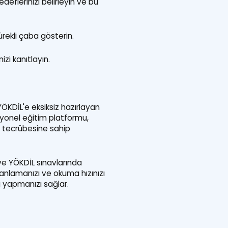
eflerinizi belirleyin ve bu
rekli çaba gösterin.
izi kanıtlayın.
ÖKDİL'e eksiksiz hazırlayan
syonel eğitim platformu,
m tecrübesine sahip
ve YÖKDİL sınavlarında
 anlamanızı ve okuma hızınızı
ğı yapmanızı sağlar.