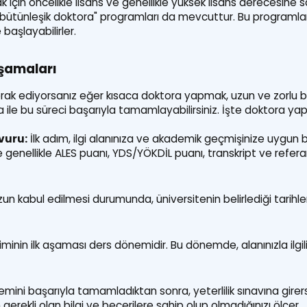
için öncelikle lisans ve genellikle yüksek lisans derecesine
 "bütünleşik doktora" programları da mevcuttur. Bu programla
aşlayabilirler.
şamaları
erak ediyorsanız eğer kısaca doktora yapmak, uzun ve zorlu bi
ma ile bu süreci başarıyla tamamlayabilirsiniz. İşte doktora 
vuru:
İlk adım, ilgi alanınıza ve akademik geçmişinize uygun 
 genellikle ALES puanı, YDS/YÖKDİL puanı, transkript ve refera
n kabul edilmesi durumunda, üniversitenin belirlediği tarihlerd
inin ilk aşaması ders dönemidir. Bu dönemde, alanınızla ilgili d
ini başarıyla tamamladıktan sonra, yeterlilik sınavına girers
erekli olan bilgi ve becerilere sahip olup olmadığınızı ölçer.