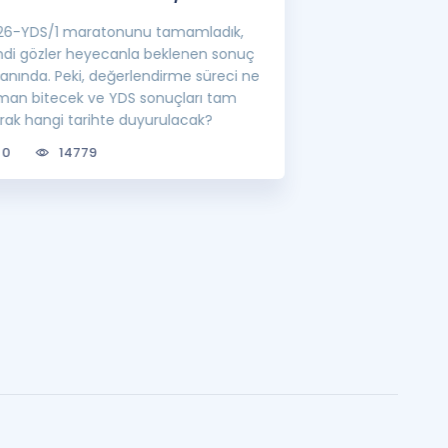
26-YDS/1 maratonunu tamamladık,
YÖK'ün belirlediği
mdi gözler heyecanla beklenen sonuç
görevlisi atamalar
ranında. Peki, değerlendirme süreci ne
lisansüstü eğitim 
man bitecek ve YDS sonuçları tam
bilgileri sizler için
arak hangi tarihte duyurulacak?
0
6693
0
14779