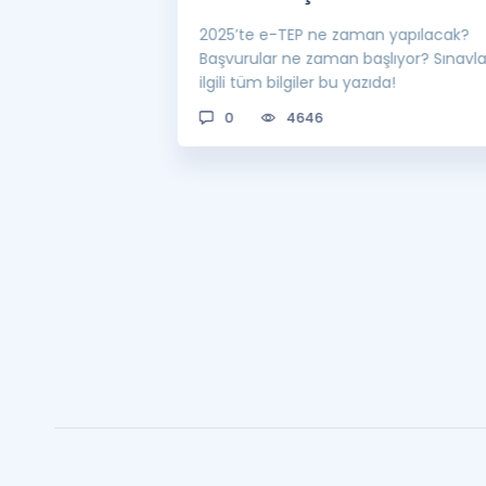
 sınavı 2025 e-
2025’te e-TEP ne zaman yapılacak?
 bekleniyor! Peki
Başvurular ne zaman başlıyor? Sınavl
man açıklanacak?
ilgili tüm bilgiler bu yazıda!
0
4646