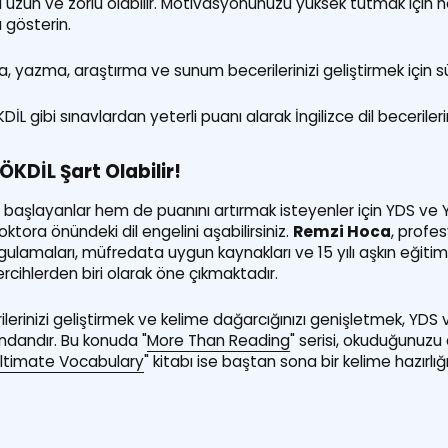
uzun ve zorlu olabilir. Motivasyonunuzu yüksek tutmak için hed
 gösterin.
 yazma, araştırma ve sunum becerilerinizi geliştirmek için sü
 gibi sınavlardan yeterli puanı alarak İngilizce dil becerilerin
ÖKDİL Şart Olabilir!
başlayanlar hem de puanını artırmak isteyenler için YDS ve Y
oktora önündeki dil engelini aşabilirsiniz.
Remzi Hoca
, profe
ygulamaları, müfredata uygun kaynakları ve 15 yılı aşkın eğiti
rcihlerden biri olarak öne çıkmaktadır.
rinizi geliştirmek ve kelime dağarcığınızı genişletmek, YDS 
ndandır. Bu konuda "
More Than Reading
" serisi, okuduğunuzu
ltimate Vocabulary
" kitabı ise baştan sona bir kelime hazırlı