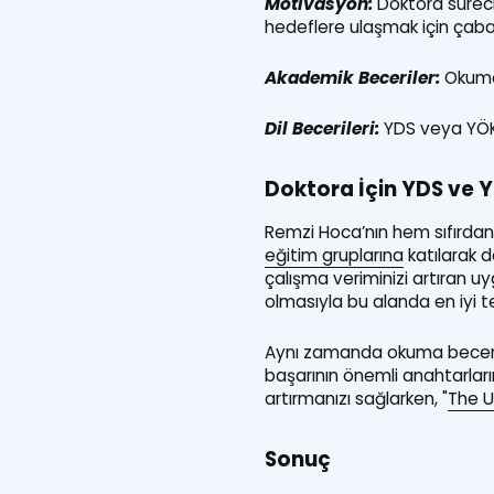
Motivasyon:
Doktora süreci 
hedeflere ulaşmak için çaba
Akademik Beceriler:
Okuma,
Dil Becerileri:
YDS veya YÖKDİL
Doktora İçin YDS ve Y
Remzi Hoca’nın hem sıfırdan 
eğitim gruplarına
katılarak d
çalışma veriminizi artıran u
olmasıyla bu alanda en iyi te
Aynı zamanda okuma becerile
başarının önemli anahtarları
artırmanızı sağlarken, "
The U
Sonuç