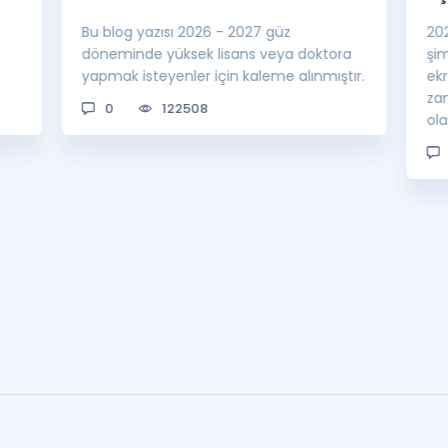
Bu blog yazısı 2026 - 2027 güz
20
a
döneminde yüksek lisans veya doktora
şi
yapmak isteyenler için kaleme alınmıştır.
ek
za
0
122508
ol