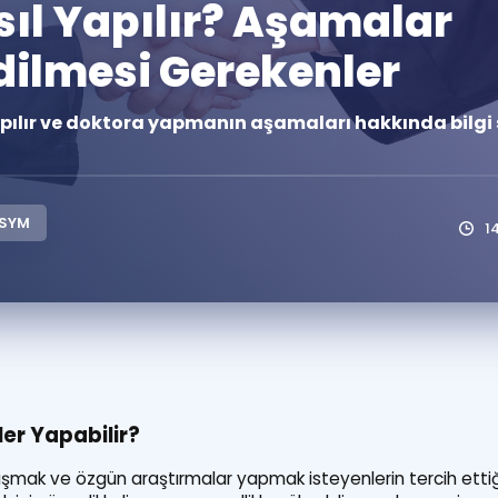
ıl Yapılır? Aşamalar
Kampanyalar
dilmesi Gerekenler
Eğitim ve Kitaplar
Blog
pılır ve doktora yapmanın aşamaları hakkında bilgi 
YDS - YÖKDİL Tüm S
İngilizce Gram
İngilizce Gramer
SYM
1
ler Yapabilir?
şmak ve özgün araştırmalar yapmak isteyenlerin tercih etti