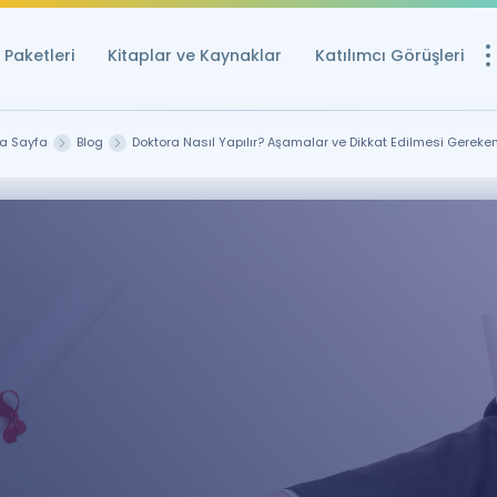
Paketleri
Kitaplar ve Kaynaklar
Katılımcı Görüşleri
Ücretsiz Kayna
a Sayfa
Blog
Doktora Nasıl Yapılır? Aşamalar ve Dikkat Edilmesi Gereken
YDS ve YÖKDİL içi
Sözlük
İngilizce Sınavları
Puan Hesapla
YDS ve YÖKDİL P
Remz
Rehberlik Aracı
YDS ve YÖKDİL'e H
ÖSYM Sınav Ta
Tüm ÖSYM Sınavl