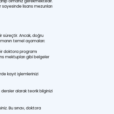
 sahip olmanız gerekmektedir.
r sayesinde lisans mezunları
r süreçtir. Ancak, doğru
yapmanın temel aşamaları:
bir doktora programı
ns mektupları gibi belgeler
e kayıt işlemlerinizi
ersler alarak teorik bilginizi
iniz. Bu sınav, doktora