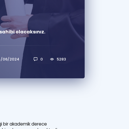
a Özel Fırsatlar
sahibi olacaksınız.
ınavlarla İlgili Haberler
er
 ve Konu Anlatımı
4/06/2024
0
5283
ği bir akademik derece