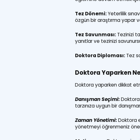
Tez Dönemi:
Yeterlilik sın
özgün bir araştırma yapar ve
Tez Savunması:
Tezinizi t
yanıtlar ve tezinizi savunurs
Doktora Diploması:
Tez sa
Doktora Yaparken Nel
Doktora yaparken dikkat etm
Danışman Seçimi:
Doktora 
tarzınıza uygun bir danışm
Zaman Yönetimi:
Doktora eğ
yönetmeyi öğrenmeniz önem