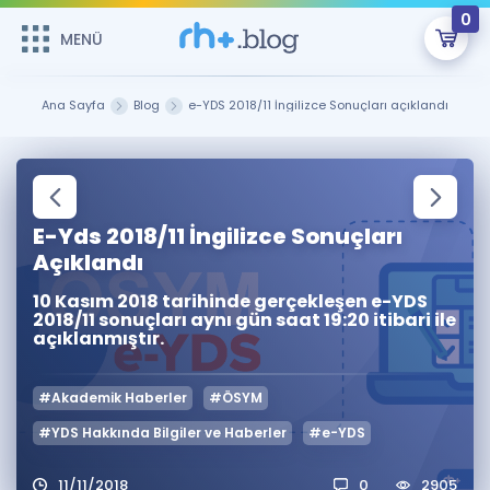
0
MENÜ
MENÜ
Üye Girişi
Ana Sayfa
Blog
e-YDS 2018/11 İngilizce Sonuçları açıklandı
Online Dersler
Sepetin Şu An Boş.
Çalışma Paketleri
Remzi Hoca ile seni sınava hazırlayacak onlarca eğitim seni
bekliyor!
E-Yds 2018/11 İngilizce Sonuçları
Kitaplar ve Kaynaklar
GİRİŞ YAP
Açıklandı
10 Kasım 2018 tarihinde gerçekleşen e-YDS
Katılımcı Görüşleri
Şifremi Hatırlamıyorum
2018/11 sonuçları aynı gün saat 19:20 itibari ile
açıklanmıştır.
ÜYE DEĞİLİM
Faydalı Araçlar
#Akademik Haberler
#ÖSYM
Ücretsiz Kaynaklar
Blog
İngilizce Gramer
#YDS Hakkında Bilgiler ve Haberler
#e-YDS
Hakkımızda
Kariyer
Sözlük
Soru & Cevap
İletişim
11/11/2018
0
2905