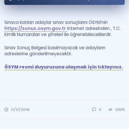
Puan Hesaplama
Rehberlik Aracı
Sınava katılan adaylar sınav sonuçlarını ÖSYM'nin
https://sonuc.osym.gov.tr
internet adresinden , T.C.
ÖSYM Sınav Takvimi
Kimlik Numaraları ve şifreleri ile öğrenebileceklerdir.
Kampanyalar
Sınav Sonuç Belgesi basılmayacak ve adayların
adreslerine gönderilmeyecektir.
Blog
ÖSYM resmi duyurusuna ulaşmak için tıklayınız.
İngilizce Gramer
11/11/2018
0
2905