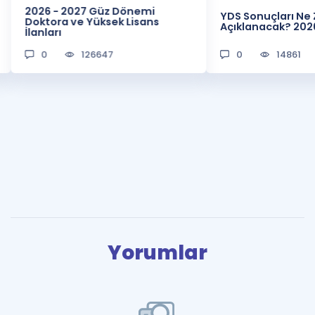
2026 - 2027 Güz Dönemi
YDS Sonuçları N
Doktora ve Yüksek Lisans
Açıklanacak? 202
İlanları
0
126647
0
14861
Yorumlar