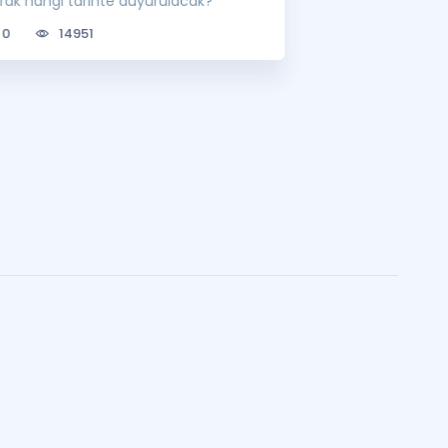
arak hangi tarihte duyurulacak?
0
6804
0
14951