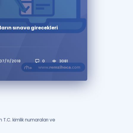
i
a Özel Fırsatlar
arın sınava girecekleri
ınavlarla İlgili Haberler
er
 ve Konu Anlatımı
07/11/2018
0
3081
n T.C. kimlik numaraları ve