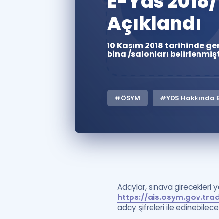
E-Yds 2018/1
Açıklandı
10 Kasım 2018 tarihinde ge
bina /salonları belirlenmişt
#ÖSYM
#YDS Hakkında Bi
Adaylar, sınava girecekleri y
https://ais.osym.gov.tra
aday şifreleri ile edinebilecek