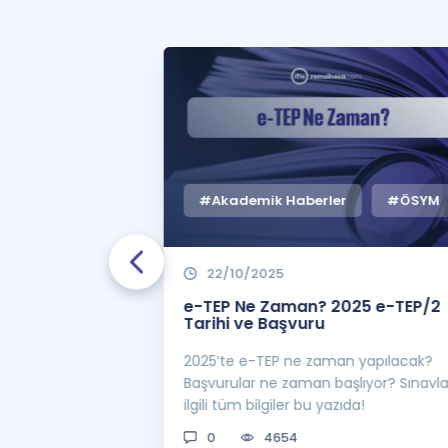
#Akademik Haberler
#ÖSYM
22/10/2025
 Zaman
e-TEP Ne Zaman? 2025 e-TEP/2
e-TEP/2
Tarihi ve Başvuru
 sınavı 2025 e-
2025’te e-TEP ne zaman yapılacak?
 bekleniyor! Peki
Başvurular ne zaman başlıyor? Sınavl
man açıklanacak?
ilgili tüm bilgiler bu yazıda!
0
4654