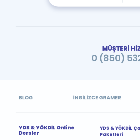
MÜŞTERİ Hİ
0 (850) 532
BLOG
İNGILIZCE GRAMER
YDS & YÖKDİL Online
YDS & YÖKDİL Ç
Dersler
Paketleri