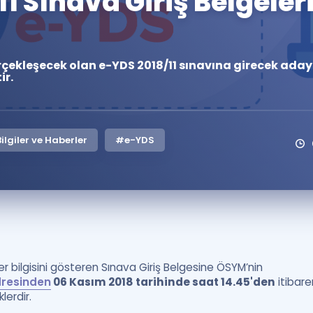
1 Sınava Giriş Belgeler
Kampanyalar
Eğitim ve Kitaplar
rçekleşecek olan e-YDS 2018/11 sınavına girecek adayl
Blog
ir.
YDS - YÖKDİL Tüm S
İngilizce Gram
İngilizce Gramer
lgiler ve Haberler
#e-YDS
er bilgisini gösteren Sınava Giriş Belgesine ÖSYM’nin
dresinden
06 Kasım 2018 tarihinde saat 14.45'den
itibare
lerdir.