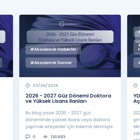
#Akademik Haberler
#Akademik İlanlar
03/06/2026
2026 - 2027 Güz Dönemi Doktora
YD
ve Yüksek Lisans İlanları
Aç
Bu blog yazısı 2026 - 2027 güz
20
a
döneminde yüksek lisans veya doktora
şi
yapmak isteyenler için kaleme alınmıştır.
ek
za
0
130483