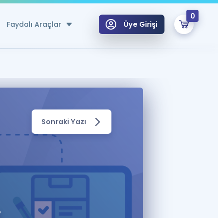
0
Faydalı Araçlar
Üye Girişi
klar
n Ücretsiz Kaynaklar
 için Özel Sözlük
Sonraki Yazı
Sepetin Şu An Boş.
ma
uan Hesaplama Aracı
i Hoca ile seni sınava hazırlayacak onlarca eğitim seni bekliyor!
Şifremi Hatırlamıyorum
GİRİŞ YAP
azırlananlar için Öneriler
kvimi
ÜYE DEĞİLİM
arı Tek Takvimde