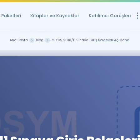
Paketleri
Kitaplar ve Kaynaklar
Katılımcı Görüşleri
Ücretsiz Kayna
Ana Sayfa
Blog
e-YDS 2018/11 Sınava Giriş Belgeleri Açıklandı
YDS ve YÖKDİL içi
Sözlük
İngilizce Sınavları
Puan Hesapla
YDS ve YÖKDİL P
Remz
Rehberlik Aracı
YDS ve YÖKDİL'e H
ÖSYM Sınav Ta
Tüm ÖSYM Sınavl