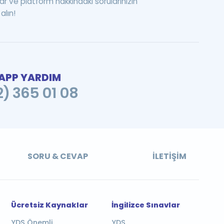
ar ve platform hakkındaki sorularınızın
alın!
PP YARDIM
2) 365 01 08
SORU & CEVAP
İLETIŞIM
Ücretsiz Kaynaklar
İngilizce Sınavlar
YDS Önemli
YDS