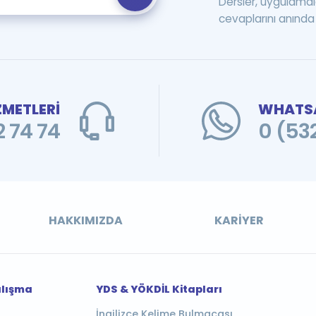
Dersler, uygulamal
cevaplarını anında 
ZMETLERİ
WHATSA
 74 74
0 (53
HAKKIMIZDA
KARIYER
alışma
YDS & YÖKDİL Kitapları
İngilizce Kelime Bulmacası