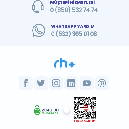
MÜŞTERİ HİZMETLERİ
0 (850) 532 74 74
WHATSAPP YARDIM
0 (532) 365 01 08