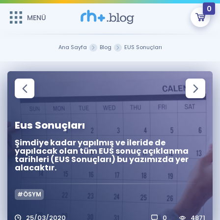
0
MENÜ
MENÜ
Üye Girişi
Ana Sayfa
Blog
EUS Sonuçları
Online Dersler
Sepetin Şu An Boş.
Çalışma Paketleri
Remzi Hoca ile seni sınava hazırlayacak onlarca eğitim seni
bekliyor!
Kitaplar ve Kaynaklar
GİRİŞ YAP
Eus Sonuçları
Katılımcı Görüşleri
Şifremi Hatırlamıyorum
Şimdiye kadar yapılmış ve ileride de
yapılacak olan tüm EUS sonuç açıklanma
tarihleri (EUS Sonuçları) bu yazımızda yer
ÜYE DEĞİLİM
Faydalı Araçlar
alacaktır.
Ücretsiz Kaynaklar
Blog
İngilizce Gramer
#ÖSYM
Hakkımızda
Kariyer
Sözlük
Soru & Cevap
İletişim
25/03/2020
0
4871