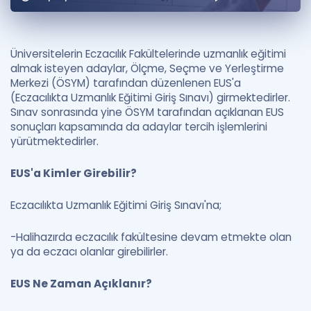
Puan Hesaplama
Rehberlik Aracı
Üniversitelerin Eczacılık Fakültelerinde uzmanlık eğitimi
almak isteyen adaylar, Ölçme, Seçme ve Yerleştirme
ÖSYM Sınav Takvimi
Merkezi (ÖSYM) tarafından düzenlenen EUS'a
(Eczacılıkta Uzmanlık Eğitimi Giriş Sınavı) girmektedirler.
Kampanyalar
Sınav sonrasında yine ÖSYM tarafından açıklanan EUS
sonuçları kapsamında da adaylar tercih işlemlerini
Blog
yürütmektedirler.
İngilizce Gramer
EUS'a Kimler Girebilir?
Eczacılıkta Uzmanlık Eğitimi Giriş Sınavı'na;
-Halihazırda eczacılık fakültesine devam etmekte olan
ya da eczacı olanlar girebilirler.
EUS Ne Zaman Açıklanır?