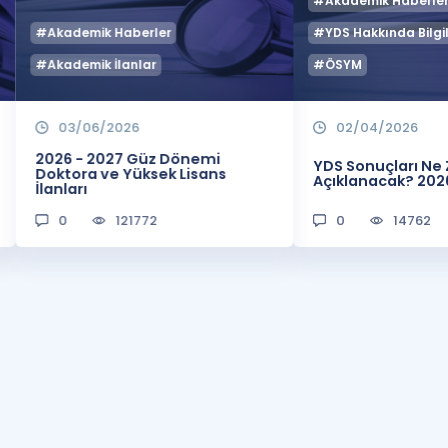
#Akademik Haberle
#Akademik Haberler
#YDS Hakkında Bilgil
#Akademik İlanlar
#ÖSYM
03/06/2026
02/04/2026
2026 - 2027 Güz Dönemi
YDS Sonuçları N
Doktora ve Yüksek Lisans
Açıklanacak? 202
İlanları
0
121772
0
14762