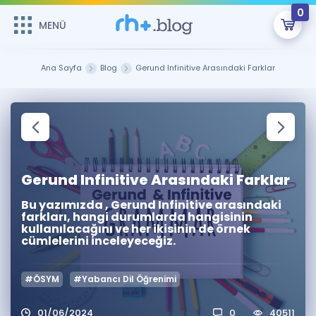
0
MENÜ
MENÜ
Üye Girişi
Ana Sayfa
Blog
Gerund Infinitive Arasındaki Farklar
Online Dersler
Sepetin Şu An Boş.
Çalışma Paketleri
Remzi Hoca ile seni sınava hazırlayacak onlarca eğitim seni
bekliyor!
Kitaplar ve Kaynaklar
GİRİŞ YAP
Gerund Infinitive Arasındaki Farklar
Katılımcı Görüşleri
Şifremi Hatırlamıyorum
Bu yazımızda , Gerund Infinitive arasındaki
farkları, hangi durumlarda hangisinin
kullanılacağını ve her ikisinin de örnek
ÜYE DEĞİLİM
Faydalı Araçlar
cümlelerini inceleyeceğiz.
Ücretsiz Kaynaklar
Blog
İngilizce Gramer
#ÖSYM
#Yabancı Dil Öğrenimi
Hakkımızda
Kariyer
Sözlük
Soru & Cevap
İletişim
01/06/2024
0
40511