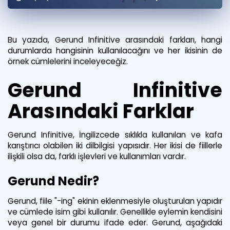
Puan Hesaplama
Rehberlik Aracı
Bu yazıda, Gerund Infinitive arasındaki farkları, hangi
durumlarda hangisinin kullanılacağını ve her ikisinin de
ÖSYM Sınav Takvimi
örnek cümlelerini inceleyeceğiz.
Kampanyalar
Gerund Infinitive
Blog
Arasındaki Farklar
İngilizce Gramer
Gerund Infinitive, İngilizcede sıklıkla kullanılan ve kafa
karıştırıcı olabilen iki dilbilgisi yapısıdır. Her ikisi de fiillerle
ilişkili olsa da, farklı işlevleri ve kullanımları vardır.
Gerund Nedir?
Gerund, fiile "-ing" ekinin eklenmesiyle oluşturulan yapıdır
ve cümlede isim gibi kullanılır. Genellikle eylemin kendisini
veya genel bir durumu ifade eder. Gerund, aşağıdaki