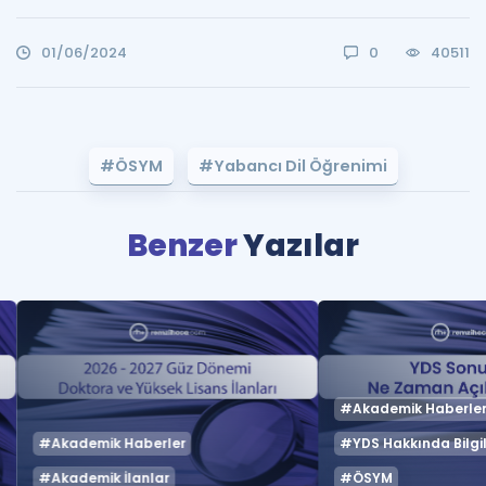
01/06/2024
0
40511
#ÖSYM
#Yabancı Dil Öğrenimi
Benzer
Yazılar
#Akademik Haberle
#Akademik Haberler
#YDS Hakkında Bilgil
#Akademik İlanlar
#ÖSYM