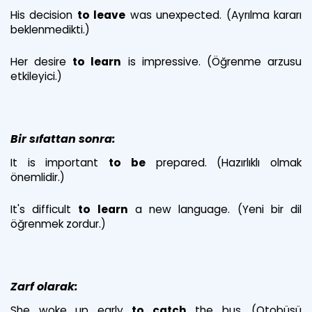
His decision
to leave
was unexpected. (Ayrılma kararı
beklenmedikti.)
Her desire
to learn
is impressive. (Öğrenme arzusu
etkileyici.)
Bir sıfattan sonra:
It is important
to be
prepared. (Hazırlıklı olmak
önemlidir.)
It's difficult
to learn
a new language. (Yeni bir dil
öğrenmek zordur.)
Zarf olarak:
She woke up early
to catch
the bus. (Otobüsü