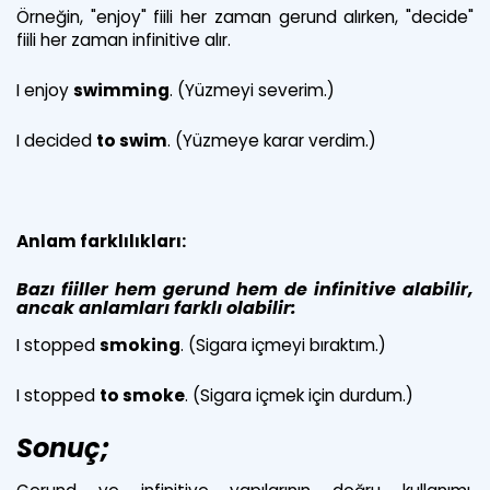
Örneğin, "enjoy" fiili her zaman gerund alırken, "decide"
fiili her zaman infinitive alır.
I enjoy
swimming
. (Yüzmeyi severim.)
I decided
to swim
. (Yüzmeye karar verdim.)
Anlam farklılıkları:
Bazı fiiller hem gerund hem de infinitive alabilir,
ancak anlamları farklı olabilir:
I stopped
smoking
. (Sigara içmeyi bıraktım.)
I stopped
to smoke
. (Sigara içmek için durdum.)
Sonuç;