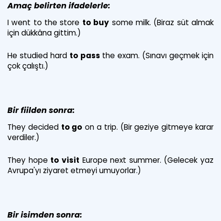
Amaç belirten ifadelerle:
I went to the store
to buy
some milk. (Biraz süt almak
için dükkâna gittim.)
He studied hard
to pass
the exam. (Sınavı geçmek için
çok çalıştı.)
Bir fiilden sonra:
They decided
to go
on a trip. (Bir geziye gitmeye karar
verdiler.)
They hope
to visit
Europe next summer. (Gelecek yaz
Avrupa'yı ziyaret etmeyi umuyorlar.)
Bir isimden sonra: