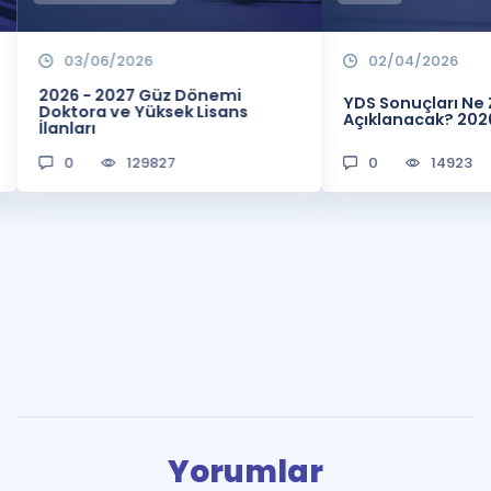
03/06/2026
02/04/2026
2026 - 2027 Güz Dönemi
YDS Sonuçları N
Doktora ve Yüksek Lisans
Açıklanacak? 202
İlanları
0
129827
0
14923
Yorumlar