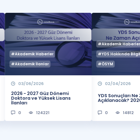
#Akademik Haberle
#Akademik Haberler
#YDS Hakkında Bilgil
#Akademik İlanlar
#ÖSYM
03/06/2026
02/04/2026
2026 - 2027 Güz Dönemi
YDS Sonuçları N
Doktora ve Yüksek Lisans
Açıklanacak? 202
İlanları
0
124221
0
14812