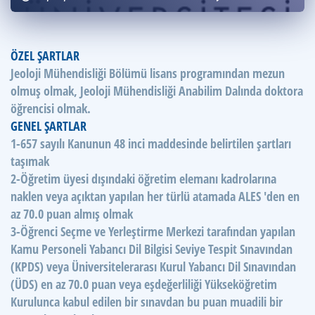
Puan Hesaplama
Rehberlik Aracı
ÖZEL ŞARTLAR
Jeoloji Mühendisliği Bölümü lisans programından mezun
ÖSYM Sınav Takvimi
olmuş olmak, Jeoloji Mühendisliği Anabilim Dalında doktora
Kampanyalar
öğrencisi olmak.
GENEL ŞARTLAR
Blog
1-657 sayılı Kanunun 48 inci maddesinde belirtilen şartları
taşımak
İngilizce Gramer
2-Öğretim üyesi dışındaki öğretim elemanı kadrolarına
naklen veya açıktan yapılan her türlü atamada ALES 'den en
az 70.0 puan almış olmak
3-Öğrenci Seçme ve Yerleştirme Merkezi tarafından yapılan
Kamu Personeli Yabancı Dil Bilgisi Seviye Tespit Sınavından
(KPDS) veya Üniversitelerarası Kurul Yabancı Dil Sınavından
(ÜDS) en az 70.0 puan veya eşdeğerliliği Yükseköğretim
Kurulunca kabul edilen bir sınavdan bu puan muadili bir