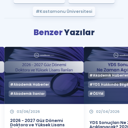
#Kastamonu Üniversitesi
Benzer
Yazılar
#Akademik Haberle
#Akademik Haberler
#YDS Hakkında Bilgil
#Akademik İlanlar
#ÖSYM
03/06/2026
02/04/2026
2026 - 2027 Güz Dönemi
YDS Sonuçları N
Doktora ve Yüksek Lisans
Açıklanacak? 202