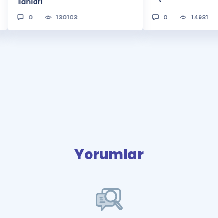
İlanları
0
130103
0
14931
Yorumlar