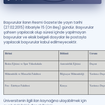
Puan Hesaplama
Rehberlik Aracı
Başvurular ilanın Resmi Gazete’de yayın tarihi
ÖSYM Sınav Takvimi
(27.02.2015) itibariyle 15 (On Beş) gündür. Başvurular
şahsen yapılacak olup süresi içinde yapılmayan
Kampanyalar
başvurular ve eksik belgeli dosyalar ile postayla
yapılacak başvurular kabul edilmeyecektir.
Blog
Birimi
Bölümü
Unvanı
İngilizce Gramer
Beden Eğitimi ve Spor Yüksekokulu
Antrenörlük Eğitimi
Doçent
Mühendislik ve Mimarlık Fakültesi
Bilgisayar Mühendisliği
Yardımcı Doçe
Fen - Edebiyat Fakültesi
Kimya
Yardımcı Doçe
Üniversitenin ilgili ilan kaynağına ulaşabilmek için