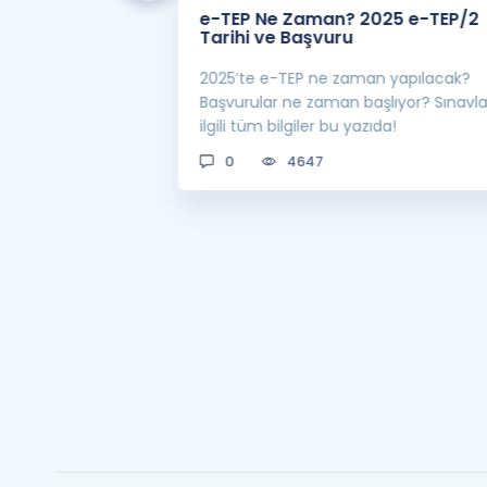
 Zaman
e-TEP Ne Zaman? 2025 e-TEP/2
e-TEP/2
Tarihi ve Başvuru
 sınavı 2025 e-
2025’te e-TEP ne zaman yapılacak?
 bekleniyor! Peki
Başvurular ne zaman başlıyor? Sınavl
man açıklanacak?
ilgili tüm bilgiler bu yazıda!
0
4647