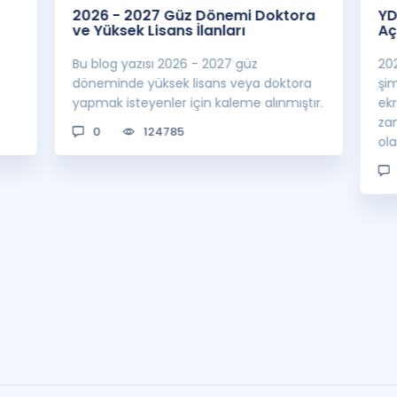
2026 - 2027 Güz Dönemi Doktora
YD
ve Yüksek Lisans İlanları
Aç
Bu blog yazısı 2026 - 2027 güz
20
a
döneminde yüksek lisans veya doktora
şi
yapmak isteyenler için kaleme alınmıştır.
ek
za
0
124785
ol