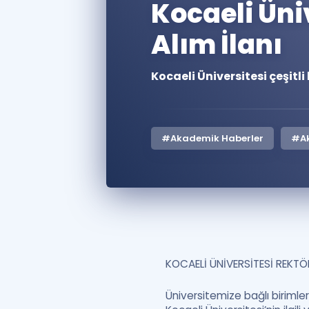
Kocaeli Üni
Alım İlanı
Kocaeli Üniversitesi çeşitl
#Akademik Haberler
#Ak
KOCAELİ ÜNİVERSİTESİ REKT
Üniversitemize bağlı birimle