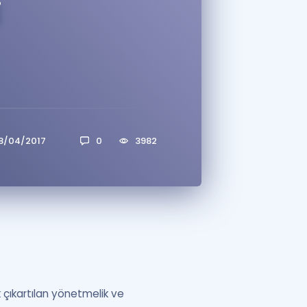
i
a Özel Fırsatlar
ınavlarla İlgili Haberler
er
 ve Konu Anlatımı
8/04/2017
0
3982
 çıkartılan yönetmelik ve