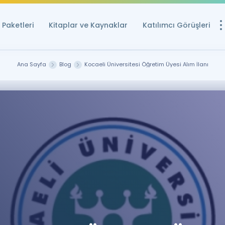
Paketleri
Kitaplar ve Kaynaklar
Katılımcı Görüşleri
Ücretsiz Kayna
Ana Sayfa
Blog
Kocaeli Üniversitesi Öğretim Üyesi Alım İlanı
YDS ve YÖKDİL içi
Sözlük
İngilizce Sınavları
Puan Hesapla
YDS ve YÖKDİL P
Remz
Rehberlik Aracı
YDS ve YÖKDİL'e H
ÖSYM Sınav Ta
Tüm ÖSYM Sınavl