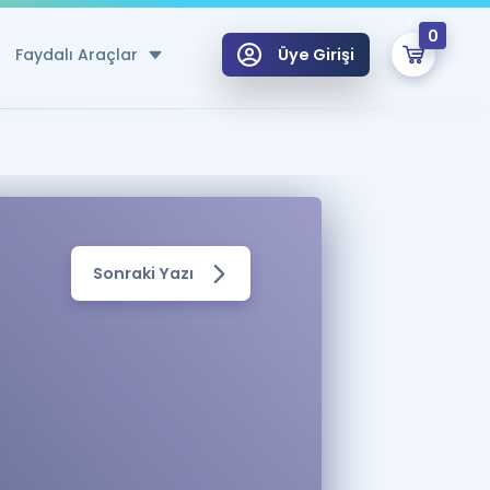
0
Faydalı Araçlar
Üye Girişi
klar
n Ücretsiz Kaynaklar
 için Özel Sözlük
Sonraki Yazı
Sepetin Şu An Boş.
ma
uan Hesaplama Aracı
i Hoca ile seni sınava hazırlayacak onlarca eğitim seni bekliyor!
Şifremi Hatırlamıyorum
GİRİŞ YAP
azırlananlar için Öneriler
kvimi
ÜYE DEĞİLİM
arı Tek Takvimde