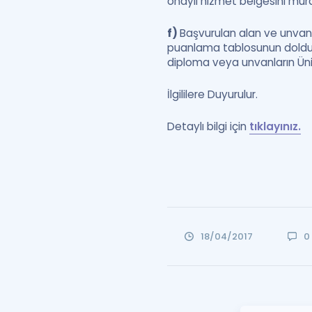
onaylı hizmet belgesini mür
f)
Başvurulan alan ve unvana 
puanlama tablosunun dolduru
diploma veya unvanların Üniv
İlgililere Duyurulur.
Detaylı bilgi için
tıklayınız.
18/04/2017
0