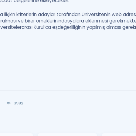
acaat belgelerine ekleyecekler.
ilişkin kriterlerin adaylar tarafından Üniversitenin web adre
lması ve birer örneklerinindosyalara eklenmesi gerekmekted
ersitelerarası Kurul’ca eşdeğerliliğinin yapılmış olması gere
3982