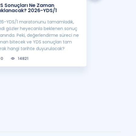
S Sonuçları Ne Zaman
Öncelikli Alan 
ıklanacak? 2026-YDS/1
YÖK'ten Yeni S
26-YDS/1 maratonunu tamamladık,
YÖK'ün belirlediği
mdi gözler heyecanla beklenen sonuç
görevlisi atamalar
ranında. Peki, değerlendirme süreci ne
lisansüstü eğitim 
man bitecek ve YDS sonuçları tam
bilgileri sizler için
arak hangi tarihte duyurulacak?
0
6720
0
14821