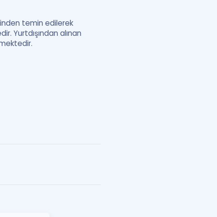
sinden temin edilerek
ir. Yurtdışından alınan
kmektedir.