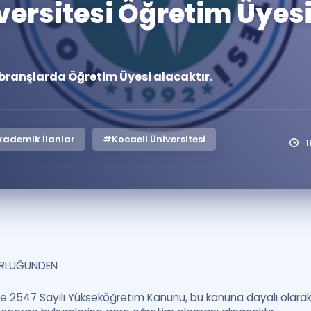
versitesi Öğretim Üyes
Kampanyalar
Eğitim ve Kitaplar
Blog
i branşlarda Öğretim Üyesi alacaktır.
YDS - YÖKDİL Tüm S
İngilizce Gram
İngilizce Gramer
ademik İlanlar
#Kocaeli Üniversitesi
1
ÖRLÜĞÜNDEN
re 2547 Sayılı Yükseköğretim Kanunu, bu kanuna dayalı olarak