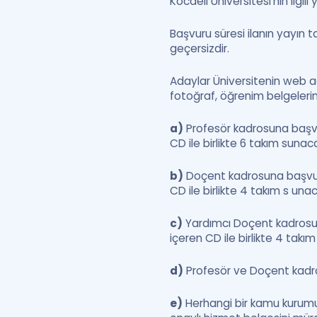
Kocaeli Üniversitesi’nin ilgi
Başvuru süresi ilanın yayın t
geçersizdir.
Adaylar Üniversitenin web 
fotoğraf, öğrenim belgelerini
a)
Profesör kadrosuna başvura
CD ile birlikte 6 takım sunaca
b)
Doçent kadrosuna başvuranl
CD ile birlikte 4 takım s unac
c)
Yardımcı Doçent kadrosuna
içeren CD ile birlikte 4 takı
d)
Profesör ve Doçent kadro
e)
Herhangi bir kamu kurumund