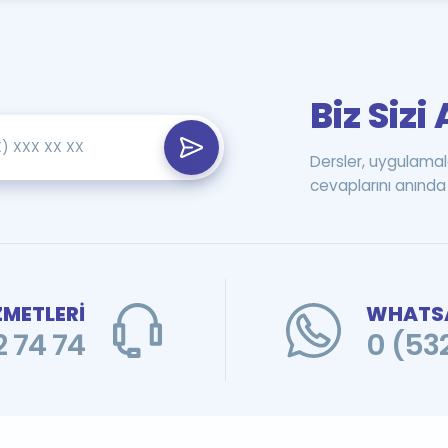
Biz Siz
Dersler, uygulamal
cevaplarını anında 
ZMETLERİ
WHATSA
 74 74
0 (53