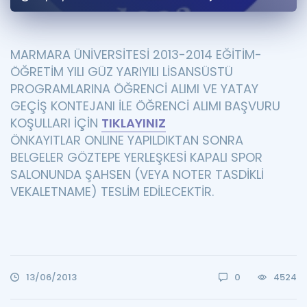
Puan Hesaplama
Rehberlik Aracı
MARMARA ÜNİVERSİTESİ 2013-2014 EĞİTİM-
ÖĞRETİM YILI GÜZ YARIYILI LİSANSÜSTÜ
ÖSYM Sınav Takvimi
PROGRAMLARINA ÖĞRENCİ ALIMI VE YATAY
Kampanyalar
GEÇİŞ KONTEJANI İLE ÖĞRENCİ ALIMI BAŞVURU
KOŞULLARI İÇİN
TIKLAYINIZ
Blog
ÖNKAYITLAR ONLINE YAPILDIKTAN SONRA
BELGELER GÖZTEPE YERLEŞKESİ KAPALI SPOR
İngilizce Gramer
SALONUNDA ŞAHSEN (VEYA NOTER TASDİKLİ
VEKALETNAME) TESLİM EDİLECEKTİR.
13/06/2013
0
4524