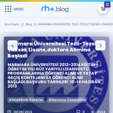
0
MENÜ
MENÜ
Üye Girişi
Ana Sayfa
Blog
MARMARA ÜNİVERSİTESİ TEZLİ-TEZSİZ YÜKSEK LİSANS,
Online Dersler
Sepetin Şu An Boş.
Marmara Üniversitesi Tezli-Tezsiz
Çalışma Paketleri
Remzi Hoca ile seni sınava hazırlayacak onlarca eğitim seni
Yüksek Lisans,doktora Alimina
bekliyor!
Başladi
Kitaplar ve Kaynaklar
GİRİŞ YAP
MARMARA ÜNİVERSİTESİ 2013-2014 EĞİTİM-
ÖĞRETİM YILI GÜZ YARIYILI LİSANSÜSTÜ
Katılımcı Görüşleri
Şifremi Hatırlamıyorum
PROGRAMLARINA ÖĞRENCİ ALIMI VE YATAY
GEÇİŞ KONTEJANI İLE ÖĞRENCİ ALIMI
BAŞLADI.BAŞVURU TARİHLERİ :10-14 HAZİRAN
ÜYE DEĞİLİM
Faydalı Araçlar
2013
Ücretsiz Kaynaklar
Blog
İngilizce Gramer
#Akademik Haberler
#Marmara Üniversitesi
Hakkımızda
Kariyer
Sözlük
Soru & Cevap
İletişim
13/06/2013
0
4524