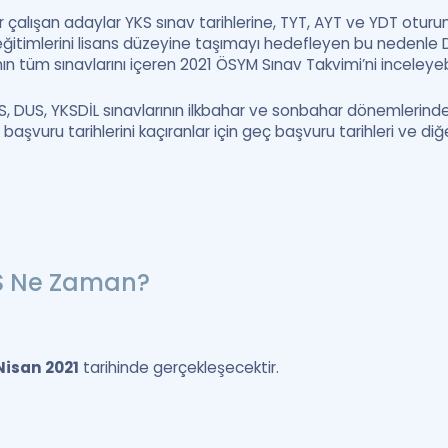
rdır çalışan adaylar YKS sınav tarihlerine, TYT, AYT ve YDT otu
 eğitimlerini lisans düzeyine taşımayı hedefleyen bu nedenle
ın tüm sınavlarını içeren 2021 ÖSYM Sınav Takvimi’ni inceleyebil
S, DUS, YKSDİL sınavlarının ilkbahar ve sonbahar dönemlerin
v başvuru tarihlerini kaçıranlar için geç başvuru tarihleri ve d
DS Ne Zaman?
Nisan 2021
tarihinde gerçekleşecektir.