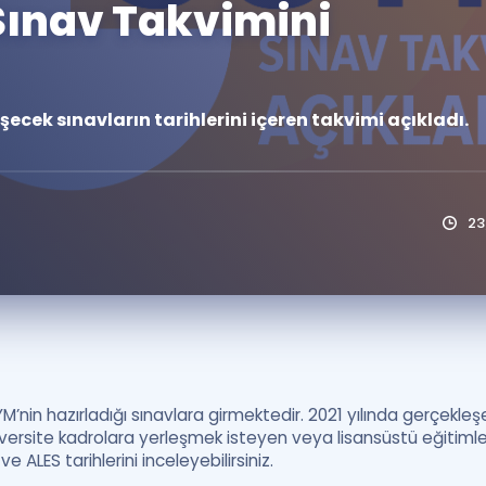
Sınav Takvimini
Kampanyalar
Eğitim ve Kitaplar
Blog
ecek sınavların tarihlerini içeren takvimi açıkladı.
YDS - YÖKDİL Tüm S
İngilizce Gram
İngilizce Gramer
23
M’nin hazırladığı sınavlara girmektedir. 2021 yılında gerçekle
Üniversite kadrolara yerleşmek isteyen veya lisansüstü eğitim
 ALES tarihlerini inceleyebilirsiniz.