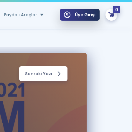
0
Faydalı Araçlar
Üye Girişi
klar
n Ücretsiz Kaynaklar
 için Özel Sözlük
Sonraki Yazı
Sepetin Şu An Boş.
ma
uan Hesaplama Aracı
i Hoca ile seni sınava hazırlayacak onlarca eğitim seni bekliyor!
Şifremi Hatırlamıyorum
GİRİŞ YAP
azırlananlar için Öneriler
kvimi
ÜYE DEĞİLİM
arı Tek Takvimde