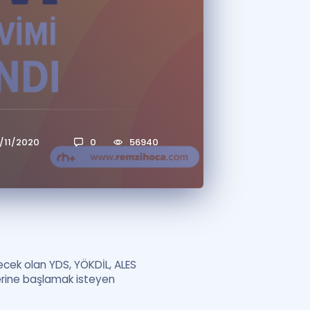
a Özel Fırsatlar
ınavlarla İlgili Haberler
er
 ve Konu Anlatımı
/11/2020
0
56940
şecek olan YDS, YÖKDİL, ALES
lerine başlamak isteyen