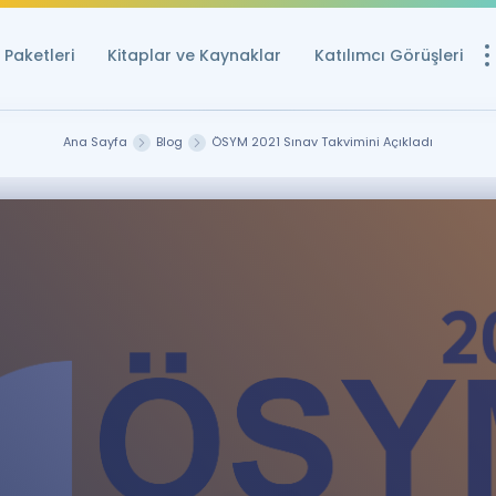
Paketleri
Kitaplar ve Kaynaklar
Katılımcı Görüşleri
Ücretsiz Kayna
Ana Sayfa
Blog
ÖSYM 2021 Sınav Takvimini Açıkladı
YDS ve YÖKDİL içi
Sözlük
İngilizce Sınavları
Puan Hesapla
YDS ve YÖKDİL P
Remz
Rehberlik Aracı
YDS ve YÖKDİL'e H
ÖSYM Sınav Ta
Tüm ÖSYM Sınavl