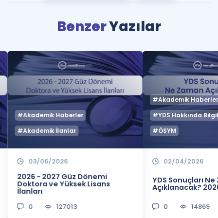
Benzer
Yazılar
#Akademik Haberle
#Akademik Haberler
#YDS Hakkında Bilgil
#Akademik İlanlar
#ÖSYM
03/06/2026
02/04/2026
2026 - 2027 Güz Dönemi
YDS Sonuçları N
Doktora ve Yüksek Lisans
Açıklanacak? 202
İlanları
0
127013
0
14869