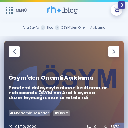
0
MENÜ
MENÜ
Üye Girişi
Ana Sayfa
Blog
ÖSYM'den Önemli Açıklama
Online Dersler
Sepetin Şu An Boş.
Çalışma Paketleri
Remzi Hoca ile seni sınava hazırlayacak onlarca eğitim seni
bekliyor!
Kitaplar ve Kaynaklar
GİRİŞ YAP
Ösym'den Önemli Açıklama
Katılımcı Görüşleri
Şifremi Hatırlamıyorum
Pandemi dolayısıyla alınan kısıtlamalar
neticesinde ÖSYM'nin Aralık ayında
ÜYE DEĞİLİM
Faydalı Araçlar
düzenleyeceği sınavlar ertelendi.
Ücretsiz Kaynaklar
Blog
İngilizce Gramer
#Akademik Haberler
#ÖSYM
Hakkımızda
Kariyer
Sözlük
Soru & Cevap
İletişim
01/12/2020
0
5672