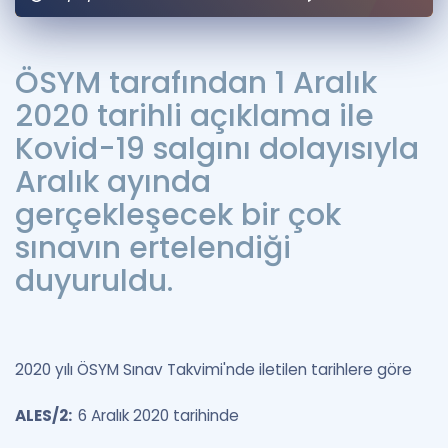
Puan Hesaplama
Rehberlik Aracı
ÖSYM tarafından 1 Aralık
2020 tarihli açıklama ile
ÖSYM Sınav Takvimi
Kovid-19 salgını dolayısıyla
Kampanyalar
Aralık ayında
Blog
gerçekleşecek bir çok
sınavın ertelendiği
İngilizce Gramer
duyuruldu.
2020 yılı ÖSYM Sınav Takvimi'nde iletilen tarihlere göre
ALES/2:
6 Aralık 2020 tarihinde