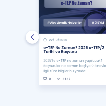
#Akademik Haberler
#ÖSYM
22/10/2025
 Zaman
e-TEP Ne Zaman? 2025 e-TEP/2
e-TEP/2
Tarihi ve Başvuru
 sınavı 2025 e-
2025’te e-TEP ne zaman yapılacak?
 bekleniyor! Peki
Başvurular ne zaman başlıyor? Sınavl
man açıklanacak?
ilgili tüm bilgiler bu yazıda!
0
4647