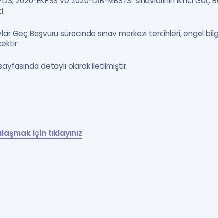
S, 2020-EKPSS ve 2020-DİB-MBSTS sınavlarının ikinci Geç Ba
i.
lar Geç Başvuru sürecinde sınav merkezi tercihleri, engel bilg
cektir
yfasında detaylı olarak iletilmiştir.
aşmak için tıklayınız