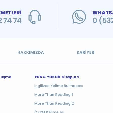
ZMETLERİ
WHATSA
 74 74
0 (53
HAKKIMIZDA
KARIYER
alışma
YDS & YÖKDİL Kitapları
İngilizce Kelime Bulmacası
More Than Reading 1
More Than Reading 2
ÖSYM Kelimeleri