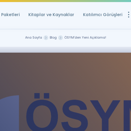
Paketleri
Kitaplar ve Kaynaklar
Katılımcı Görüşleri
Ücretsiz Kayna
Ana Sayfa
Blog
ÖSYM'den Yeni Açıklama!
YDS ve YÖKDİL içi
Sözlük
İngilizce Sınavları
Puan Hesapla
YDS ve YÖKDİL P
Remz
Rehberlik Aracı
YDS ve YÖKDİL'e H
ÖSYM Sınav Ta
Tüm ÖSYM Sınavl