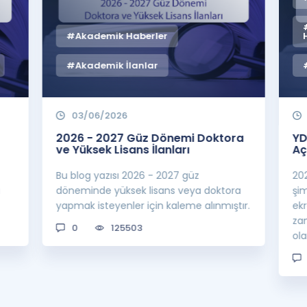
#Akademik Haberler
#Akademik İlanlar
03/06/2026
2026 - 2027 Güz Dönemi Doktora
YD
ve Yüksek Lisans İlanları
Aç
Bu blog yazısı 2026 - 2027 güz
20
a
döneminde yüksek lisans veya doktora
şi
yapmak isteyenler için kaleme alınmıştır.
ek
za
0
125503
ol