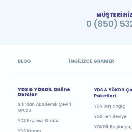
MÜŞTERİ Hİ
0 (850) 532
BLOG
İNGILIZCE GRAMER
YDS & YÖKDİL Online
YDS & YÖKDİL Ç
Dersler
Paketleri
Sıfırdan Akademik Çeviri
YDS Başlangıç
Grubu
YDS İleri Seviye
YDS Express Grubu
YÖKDİL Başlangıç
YDS Kampı