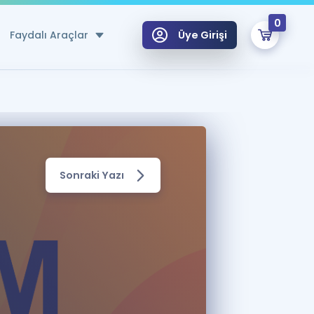
0
Faydalı Araçlar
Üye Girişi
klar
n Ücretsiz Kaynaklar
 için Özel Sözlük
Sonraki Yazı
Sepetin Şu An Boş.
ma
uan Hesaplama Aracı
i Hoca ile seni sınava hazırlayacak onlarca eğitim seni bekliyor!
Şifremi Hatırlamıyorum
GİRİŞ YAP
azırlananlar için Öneriler
kvimi
ÜYE DEĞİLİM
arı Tek Takvimde