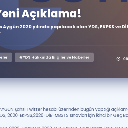
Kampanyalar
eni Açıklama!
Eğitim ve Kitaplar
is Aygün 2020 yılında yapılacak olan YDS, EKPSS ve 
Blog
.
YDS - YÖKDİL Tüm S
İngilizce Gram
İngilizce Gramer
rler
#YDS Hakkında Bilgiler ve Haberler
08
s AYGÜN şahsi Twitter hesabı üzerinden bugün yaptığı açıklam
, 2020-EKPSS,2020-DİB-MBSTS sınavları için ikinci bir Geç Baş