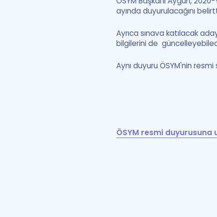
ÖSYM Başkanı Aygün, 2020-YD
ayında duyurulacağını belirtt
Ayrıca sınava katılacak aday
bilgilerini de güncelleyebile
Aynı duyuru ÖSYM'nin resmi sa
ÖSYM resmi duyurusuna ul