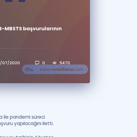
a Özel Fırsatlar
DİB-MBSTS başvurularının
ınavlarla İlgili Haberler
er
 ve Konu Anlatımı
/07/2020
0
5470
a ile pandemi süreci
vuru yapılacağını iletti.