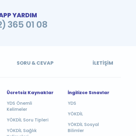
PP YARDIM
2) 365 01 08
SORU & CEVAP
İLETIŞIM
Ücretsiz Kaynaklar
İngilizce Sınavlar
YDS Önemli
YDS
Kelimeler
YÖKDİL
YÖKDİL Soru Tipleri
YÖKDİL Sosyal
YÖKDİL Sağlık
Bilimler