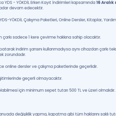
oca YDS - YÖKDİL Erken Kayıt İndirimleri kapsamında
16 Aralık
adar devam edecektir.
YDS-YÖKDİL Çalışma Paketleri, Online Dersler, Kitaplar, Yard
en çarkı sadece 1 kere çevirme hakkına sahip olacaktır.
apatarak indirim şansını kullanmadıysa aynı cihazdan çarkı tekr
k zorundadır.
ece online dersler ve çalışma paketlerinde geçerlidir.
ğitimlerinde geçerli olmayacaktır.
 olabilmesi için minimum sepet tutarı 500 TL ve üzeri olmalıdır.
da değişiklik yapma, kapatma gibi tüm haklarını saklı tut