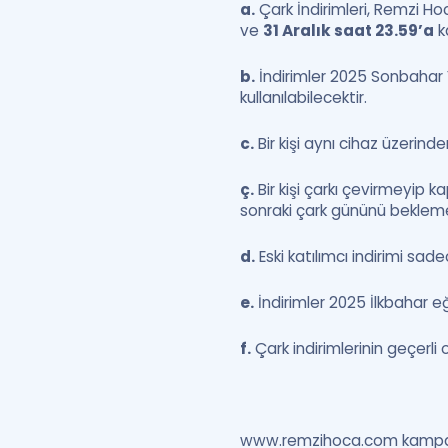
a.
Çark İndirimleri, Remzi H
ve
31 Aralık saat 23.59’a
k
b.
İndirimler 2025 Sonbahar 
kullanılabilecektir.
c.
Bir kişi aynı cihaz üzerind
ç.
Bir kişi çarkı çevirmeyip k
sonraki çark gününü bekleme
d.
Eski katılımcı indirimi sad
e.
İndirimler 2025 İlkbahar e
f.
Çark indirimlerinin geçerli
www.remzihoca.com kampanya