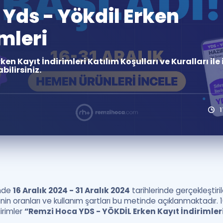
Yds - Yökdil Erken
Kampanyalar
Eğitim ve Kitaplar
mleri
Blog
YDS - YÖKDİL Tüm S
n Kayıt İndirimleri Katılım Koşulları ve Kuralları ile i
bilirsiniz.
İngilizce Gram
İngilizce Gramer
inde
16 Aralık 2024 - 31 Aralık 2024
tarihlerinde gerçekleştir
inin oranları ve kullanım şartları bu metinde açıklanmaktadır. 1
irimler
“Remzi Hoca YDS - YÖKDİL Erken Kayıt İndirimler