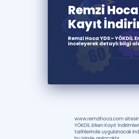
Remzi Hoca 
Kayıt İndiri
Remzi Hoca YDS - YÖKDİL Erke
inceleyerek detaylı bilgi ala
www.remzihoca.com sites
YÖKDİL Erken Kayıt İndirimler
tarihlerinde uygulanacak ind
bu isimle anılacaktır.