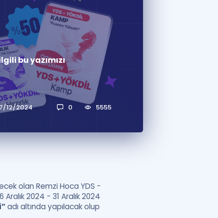
a Özel Fırsatlar
ınavlarla İlgili Haberler
lgili bu yazımızı
er
 ve Konu Anlatımı
17/12/2024
0
5555
ilecek olan Remzi Hoca YDS -
6 Aralık 2024 - 31 Aralık 2024
i”
adı altında yapılacak olup