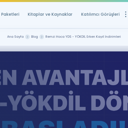
Paketleri
Kitaplar ve Kaynaklar
Katılımcı Görüşleri
Ücretsiz Kayna
Ana Sayfa
Blog
Remzi Hoca YDS - YÖKDİL Erken Kayıt İndirimleri
YDS ve YÖKDİL içi
Sözlük
İngilizce Sınavları
Puan Hesapla
YDS ve YÖKDİL P
Remz
Rehberlik Aracı
YDS ve YÖKDİL'e H
ÖSYM Sınav Ta
Tüm ÖSYM Sınavl