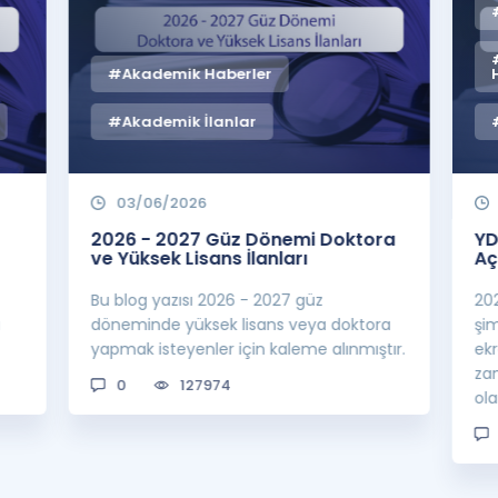
#Akademik Haberler
#Akademik İlanlar
03/06/2026
2026 - 2027 Güz Dönemi Doktora
YD
ve Yüksek Lisans İlanları
Aç
Bu blog yazısı 2026 - 2027 güz
20
a
döneminde yüksek lisans veya doktora
şi
yapmak isteyenler için kaleme alınmıştır.
ek
za
0
127974
ol