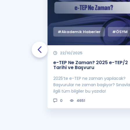
#Akademik Haberler
#ÖSYM
22/10/2025
 Zaman
e-TEP Ne Zaman? 2025 e-TEP/2
e-TEP/2
Tarihi ve Başvuru
 sınavı 2025 e-
2025’te e-TEP ne zaman yapılacak?
 bekleniyor! Peki
Başvurular ne zaman başlıyor? Sınavl
man açıklanacak?
ilgili tüm bilgiler bu yazıda!
0
4651