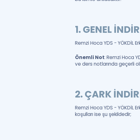
1. GENEL İNDİ
Remzi Hoca YDS - YÖKDİL Erke
Önemli Not
: Remzi Hoca YD
ve ders notlarında geçerli o
2. ÇARK İNDİR
Remzi Hoca YDS - YÖKDİL Erke
koşulları ise şu şekildedir;