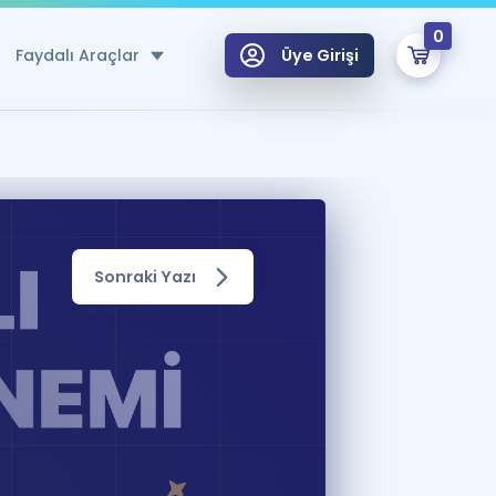
0
Faydalı Araçlar
Üye Girişi
klar
n Ücretsiz Kaynaklar
 için Özel Sözlük
Sonraki Yazı
Sepetin Şu An Boş.
ma
uan Hesaplama Aracı
i Hoca ile seni sınava hazırlayacak onlarca eğitim seni bekliyor!
Şifremi Hatırlamıyorum
GİRİŞ YAP
azırlananlar için Öneriler
kvimi
ÜYE DEĞİLİM
arı Tek Takvimde