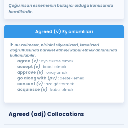
Çoğu insan esnemenin bulaşıcı olduğu konusunda
hemfikirdir.
Agreed (v) Eş anlamlıları
Bu kelimeler, birinini söyledikleri, istedikleri
doğrultusunda hareket etmeyi kabul etmek anlamında
kullanılabilir.
agree
(v)
: aynı fikirde olmak
accept
(v)
: kabul etmek
approve
(v)
: onaylamak
go along with
(pv)
: desteklemek
consent
(v)
: rıza göstermek
acquiesce
(v)
: kabul etmek
Agreed (adj) Collocations