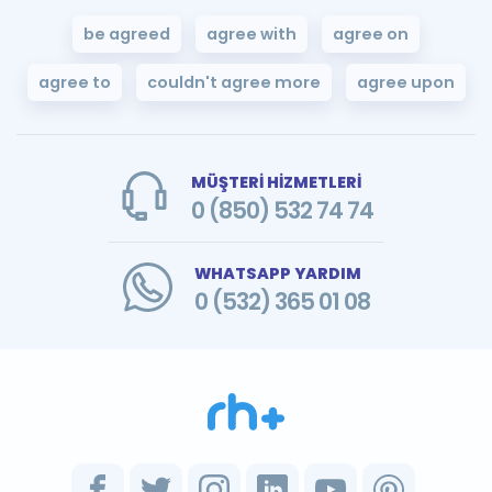
be agreed
agree with
agree on
agree to
couldn't agree more
agree upon
MÜŞTERİ HİZMETLERİ
0 (850) 532 74 74
WHATSAPP YARDIM
0 (532) 365 01 08