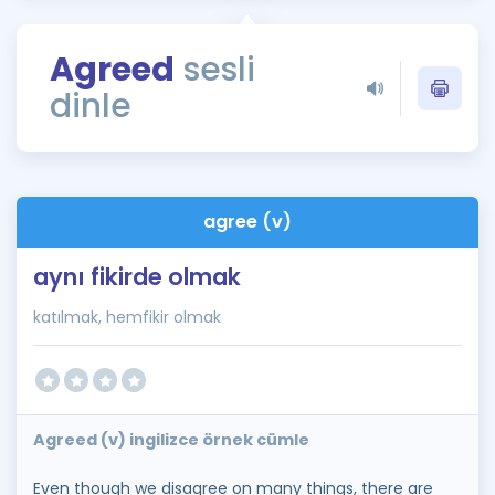
Puan Hesaplama
Agreed
sesli
Rehberlik Aracı
dinle
ÖSYM Sınav Takvimi
Kampanyalar
Blog
agree (v)
İngilizce Gramer
aynı fikirde olmak
katılmak, hemfikir olmak
Agreed (v) ingilizce örnek cümle
Even though we disagree on many things, there are