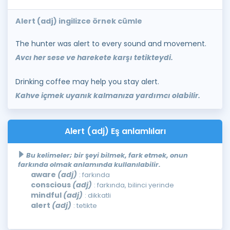
Alert (adj) ingilizce örnek cümle
The hunter was alert to every sound and movement.
Avcı her sese ve harekete karşı tetikteydi.
Drinking coffee may help you stay alert.
Kahve içmek uyanık kalmanıza yardımcı olabilir.
Alert (adj) Eş anlamlıları
Bu kelimeler; bir şeyi bilmek, fark etmek, onun
farkında olmak anlamında kullanılabilir.
aware
(adj)
: farkında
conscious
(adj)
: farkında, bilinci yerinde
mindful
(adj)
: dikkatli
alert
(adj)
: tetikte