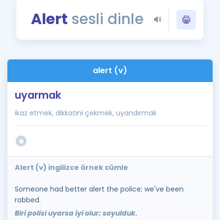
Puan Hesaplama
Alert
sesli dinle
Rehberlik Aracı
ÖSYM Sınav Takvimi
alert (v)
Kampanyalar
uyarmak
Blog
ikaz etmek, dikkatini çekmek, uyandırmak
İngilizce Gramer
Alert (v) ingilizce örnek cümle
Someone had better alert the police; we've been
robbed.
Biri polisi uyarsa iyi olur; soyulduk.