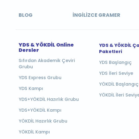
BLOG
İNGILIZCE GRAMER
YDS & YÖKDİL Online
YDS & YÖKDİL Ç
Dersler
Paketleri
Sıfırdan Akademik Çeviri
YDS Başlangıç
Grubu
YDS İleri Seviye
YDS Express Grubu
YÖKDİL Başlangıç
YDS Kampı
YÖKDİL İleri Seviy
YDS+YÖKDİL Hazırlık Grubu
YDS+YÖKDİL Kampı
YÖKDİL Hazırlık Grubu
YÖKDİL Kampı