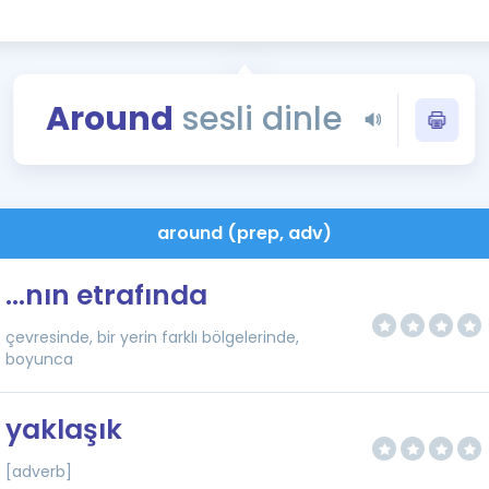
Kampanyalar
Eğitim ve Kitaplar
Blog
Around
sesli dinle
YDS - YÖKDİL Tüm S
İngilizce Gram
İngilizce Gramer
around (prep, adv)
...nın etrafında
çevresinde, bir yerin farklı bölgelerinde,
boyunca
yaklaşık
[adverb]