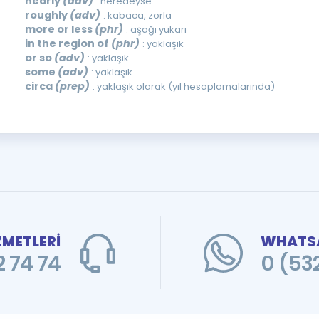
nearly
(adv)
: neredeyse
roughly
(adv)
: kabaca, zorla
more or less
(phr)
: aşağı yukarı
in the region of
(phr)
: yaklaşık
or so
(adv)
: yaklaşık
some
(adv)
: yaklaşık
circa
(prep)
: yaklaşık olarak (yıl hesaplamalarında)
ZMETLERİ
WHATSA
 74 74
0 (53