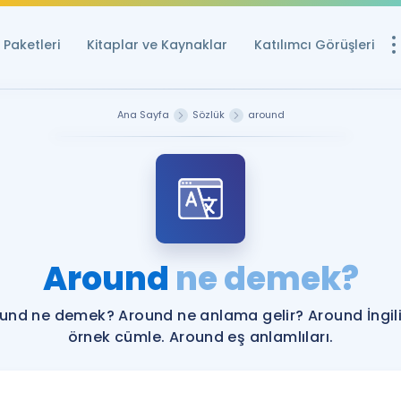
Paketleri
Kitaplar ve Kaynaklar
Katılımcı Görüşleri
Ücretsiz Kayna
Ana Sayfa
Sözlük
around
YDS ve YÖKDİL içi
Sözlük
İngilizce Sınavları
Puan Hesapla
Around
ne demek?
YDS ve YÖKDİL P
Remz
Rehberlik Aracı
und ne demek? Around ne anlama gelir? Around İngil
YDS ve YÖKDİL'e H
örnek cümle. Around eş anlamlıları.
ÖSYM Sınav Ta
Tüm ÖSYM Sınavl