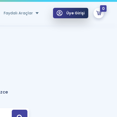
0
Faydalı Araçlar
Üye Girişi
klar
n Ücretsiz Kaynaklar
 için Özel Sözlük
Sepetin Şu An Boş.
ma
uan Hesaplama Aracı
i Hoca ile seni sınava hazırlayacak onlarca eğitim seni bekliyor!
Şifremi Hatırlamıyorum
GİRİŞ YAP
izce
azırlananlar için Öneriler
kvimi
ÜYE DEĞİLİM
arı Tek Takvimde