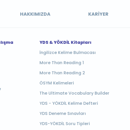
HAKKIMIZDA
KARIYER
alışma
YDS & YÖKDİL Kitapları
İngilizce Kelime Bulmacası
More Than Reading 1
More Than Reading 2
ÖSYM Kelimeleri
e
The Ultimate Vocabulary Builder
YDS - YÖKDİL Kelime Defteri
YDS Deneme Sınavları
YDS-YÖKDİL Soru Tipleri