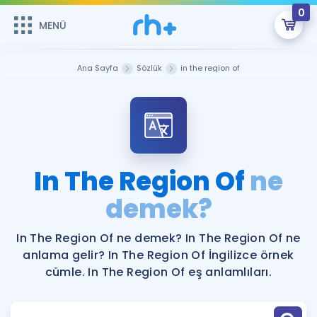
0
MENÜ
MENÜ
Üye Girişi
Ana Sayfa
Sözlük
in the region of
Online Dersler
Sepetin Şu An Boş.
Çalışma Paketleri
Remzi Hoca ile seni sınava hazırlayacak onlarca eğitim seni
bekliyor!
Kitaplar ve Kaynaklar
GİRİŞ YAP
In The Region Of
ne
Katılımcı Görüşleri
demek?
Şifremi Hatırlamıyorum
ÜYE DEĞİLİM
Faydalı Araçlar
In The Region Of ne demek? In The Region Of ne
anlama gelir? In The Region Of İngilizce örnek
Ücretsiz Kaynaklar
Blog
İngilizce Gramer
cümle. In The Region Of eş anlamlıları.
Hakkımızda
Kariyer
Sözlük
Soru & Cevap
İletişim