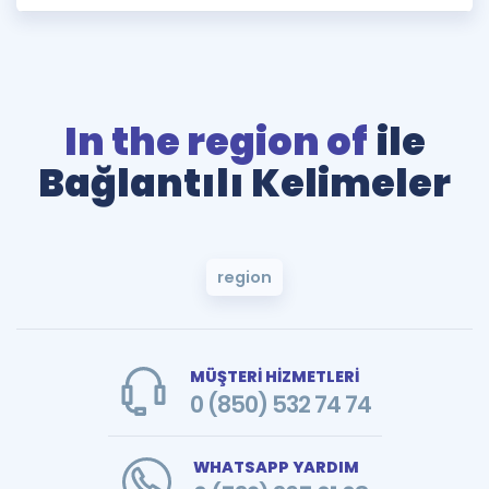
In the region of
ile
Bağlantılı Kelimeler
region
MÜŞTERİ HİZMETLERİ
0 (850) 532 74 74
WHATSAPP YARDIM