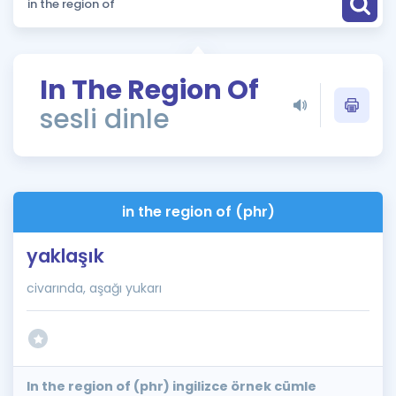
Puan Hesaplama
Rehberlik Aracı
In The Region Of
ÖSYM Sınav Takvimi
sesli dinle
Kampanyalar
Blog
in the region of (phr)
İngilizce Gramer
yaklaşık
civarında, aşağı yukarı
In the region of (phr) ingilizce örnek cümle