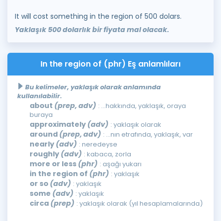
It will cost something in the region of 500 dolars.
Yaklaşık 500 dolarlık bir fiyata mal olacak.
In the region of (phr) Eş anlamlıları
Bu kelimeler, yaklaşık olarak anlamında
kullanılabilir.
about
(prep, adv)
: ...hakkında, yaklaşık, oraya
buraya
approximately
(adv)
: yaklaşık olarak
around
(prep, adv)
: ...nın etrafında, yaklaşık, var
nearly
(adv)
: neredeyse
roughly
(adv)
: kabaca, zorla
more or less
(phr)
: aşağı yukarı
in the region of
(phr)
: yaklaşık
or so
(adv)
: yaklaşık
some
(adv)
: yaklaşık
circa
(prep)
: yaklaşık olarak (yıl hesaplamalarında)