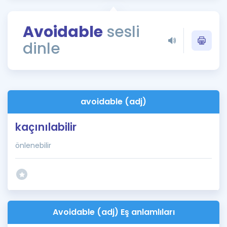
Puan Hesaplama
Avoidable
sesli
Rehberlik Aracı
dinle
ÖSYM Sınav Takvimi
Kampanyalar
Blog
avoidable (adj)
İngilizce Gramer
kaçınılabilir
önlenebilir
Avoidable (adj) Eş anlamlıları