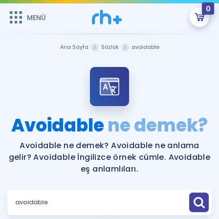
0
MENÜ
MENÜ
Üye Girişi
Ana Sayfa
Sözlük
avoidable
Online Dersler
Sepetin Şu An Boş.
Çalışma Paketleri
Remzi Hoca ile seni sınava hazırlayacak onlarca eğitim seni
bekliyor!
Kitaplar ve Kaynaklar
GİRİŞ YAP
Avoidable
ne demek?
Katılımcı Görüşleri
Şifremi Hatırlamıyorum
Avoidable ne demek? Avoidable ne anlama
gelir? Avoidable İngilizce örnek cümle. Avoidable
ÜYE DEĞİLİM
Faydalı Araçlar
eş anlamlıları.
Ücretsiz Kaynaklar
Blog
İngilizce Gramer
Hakkımızda
Kariyer
Sözlük
Soru & Cevap
İletişim