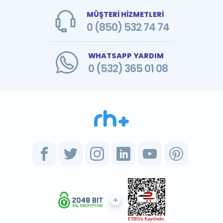
MÜŞTERİ HİZMETLERİ
0 (850) 532 74 74
WHATSAPP YARDIM
0 (532) 365 01 08