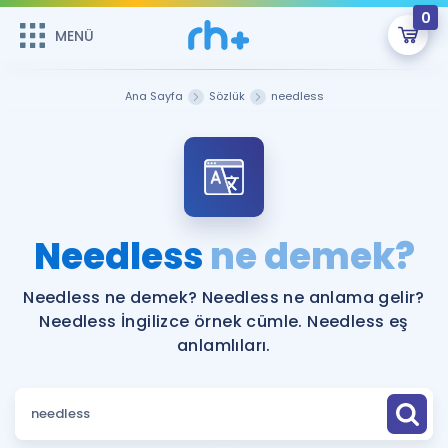
0
MENÜ
MENÜ
Üye Girişi
Ana Sayfa
Sözlük
needless
Online Dersler
Sepetin Şu An Boş.
Çalışma Paketleri
Remzi Hoca ile seni sınava hazırlayacak onlarca eğitim seni
bekliyor!
Kitaplar ve Kaynaklar
GİRİŞ YAP
Needless
ne demek?
Katılımcı Görüşleri
Şifremi Hatırlamıyorum
Needless ne demek? Needless ne anlama gelir?
Needless İngilizce örnek cümle. Needless eş
ÜYE DEĞİLİM
Faydalı Araçlar
anlamlıları.
Ücretsiz Kaynaklar
Blog
İngilizce Gramer
Hakkımızda
Kariyer
Sözlük
Soru & Cevap
İletişim