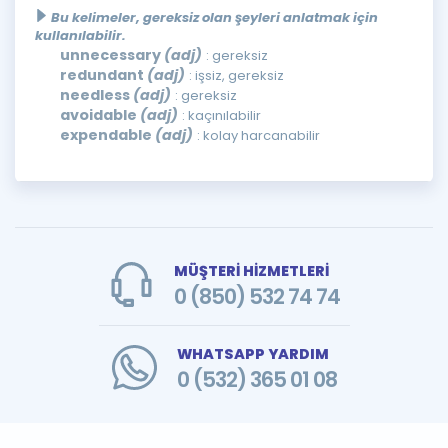
Bu kelimeler, gereksiz olan şeyleri anlatmak için
kullanılabilir.
unnecessary
(adj)
: gereksiz
redundant
(adj)
: işsiz, gereksiz
needless
(adj)
: gereksiz
avoidable
(adj)
: kaçınılabilir
expendable
(adj)
: kolay harcanabilir
MÜŞTERİ HİZMETLERİ
0 (850) 532 74 74
WHATSAPP YARDIM
0 (532) 365 01 08