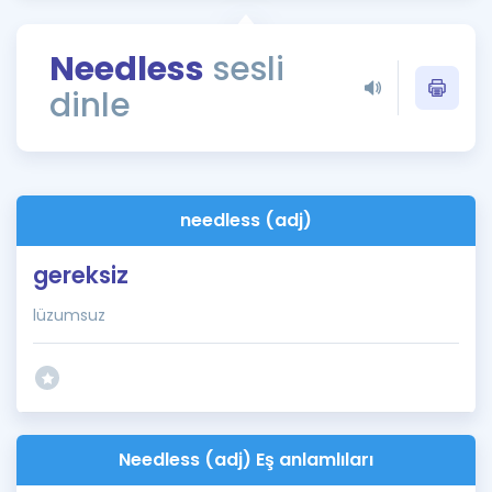
Puan Hesaplama
Needless
sesli
Rehberlik Aracı
dinle
ÖSYM Sınav Takvimi
Kampanyalar
Blog
needless (adj)
İngilizce Gramer
gereksiz
lüzumsuz
Needless (adj) Eş anlamlıları