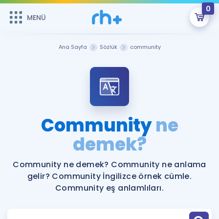
0
MENÜ
MENÜ
Üye Girişi
Ana Sayfa
Sözlük
community
Online Dersler
Sepetin Şu An Boş.
Çalışma Paketleri
Remzi Hoca ile seni sınava hazırlayacak onlarca eğitim seni
bekliyor!
Kitaplar ve Kaynaklar
GİRİŞ YAP
Community
ne
Katılımcı Görüşleri
demek?
Şifremi Hatırlamıyorum
ÜYE DEĞİLİM
Faydalı Araçlar
Community ne demek? Community ne anlama
gelir? Community İngilizce örnek cümle.
Ücretsiz Kaynaklar
Blog
İngilizce Gramer
Community eş anlamlıları.
Hakkımızda
Kariyer
Sözlük
Soru & Cevap
İletişim