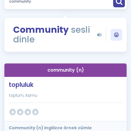
Puan Hesaplama
Rehberlik Aracı
Community
sesli
ÖSYM Sınav Takvimi
dinle
Kampanyalar
Blog
community (n)
İngilizce Gramer
topluluk
toplum, kamu
Community (n) ingilizce örnek cümle