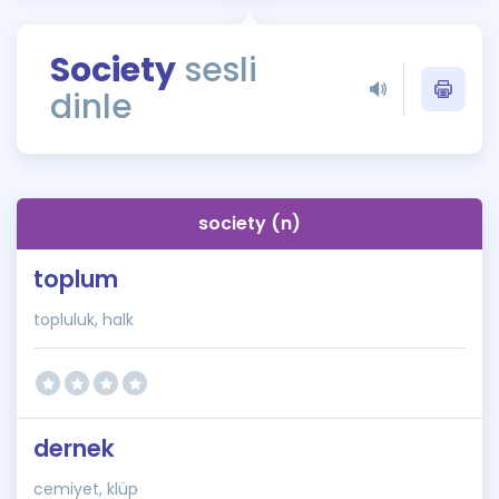
Puan Hesaplama
Society
sesli
Rehberlik Aracı
dinle
ÖSYM Sınav Takvimi
Kampanyalar
Blog
society (n)
İngilizce Gramer
toplum
topluluk, halk
dernek
cemiyet, klüp