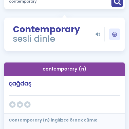
Puan Hesaplama
Rehberlik Aracı
Contemporary
ÖSYM Sınav Takvimi
sesli dinle
Kampanyalar
Blog
contemporary (n)
İngilizce Gramer
çağdaş
Contemporary (n) ingilizce örnek cümle