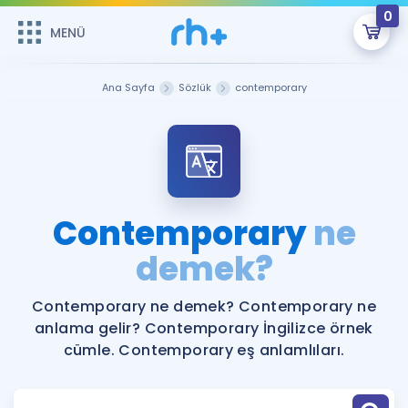
0
MENÜ
MENÜ
Üye Girişi
Ana Sayfa
Sözlük
contemporary
Online Dersler
Sepetin Şu An Boş.
Çalışma Paketleri
Remzi Hoca ile seni sınava hazırlayacak onlarca eğitim seni
bekliyor!
Kitaplar ve Kaynaklar
GİRİŞ YAP
Contemporary
ne
Katılımcı Görüşleri
demek?
Şifremi Hatırlamıyorum
ÜYE DEĞİLİM
Faydalı Araçlar
Contemporary ne demek? Contemporary ne
anlama gelir? Contemporary İngilizce örnek
Ücretsiz Kaynaklar
Blog
İngilizce Gramer
cümle. Contemporary eş anlamlıları.
Hakkımızda
Kariyer
Sözlük
Soru & Cevap
İletişim