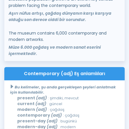
problem facing the contemporary world.
Aşırı nüfus artışı, çağdaş dünyanın karşı karşıya
olduğu son derece ciddi bir sorundur.
The museum contains 6,000 contemporary and
modern artworks.
Müze 6.000 çağdaş ve modern sanat eserini
içermektedir.
Contemporary (adj) Eş anlamlıları
Bu kelimeler, şu anda gerçekleşen şeyleri anlatmak
için kullanılabilir.
present
(adj)
: şimdiki, mevcut
current
(adj)
: güncel
modern
(adj)
: çağdaş
contemporary
(adj)
: çağdaş
present-day
(adj)
: bugünkü
modern-day
(adj)
: modern