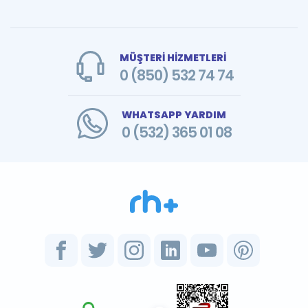
MÜŞTERİ HİZMETLERİ
0 (850) 532 74 74
WHATSAPP YARDIM
0 (532) 365 01 08