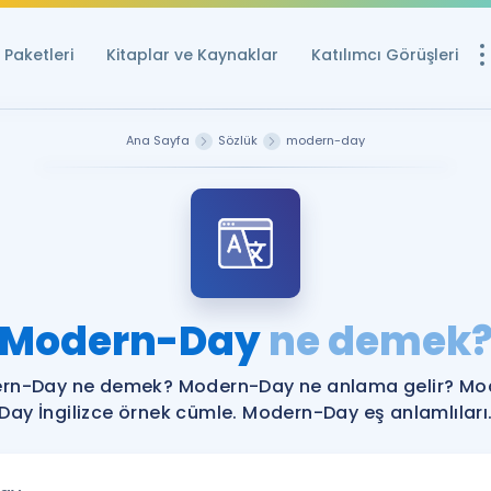
Paketleri
Kitaplar ve Kaynaklar
Katılımcı Görüşleri
Ücretsiz Kayna
Ana Sayfa
Sözlük
modern-day
YDS ve YÖKDİL içi
Sözlük
İngilizce Sınavları
Puan Hesapla
Modern-Day
ne demek
YDS ve YÖKDİL P
Remz
Rehberlik Aracı
rn-Day ne demek? Modern-Day ne anlama gelir? Mo
YDS ve YÖKDİL'e H
Day İngilizce örnek cümle. Modern-Day eş anlamlıları
ÖSYM Sınav Ta
Tüm ÖSYM Sınavl