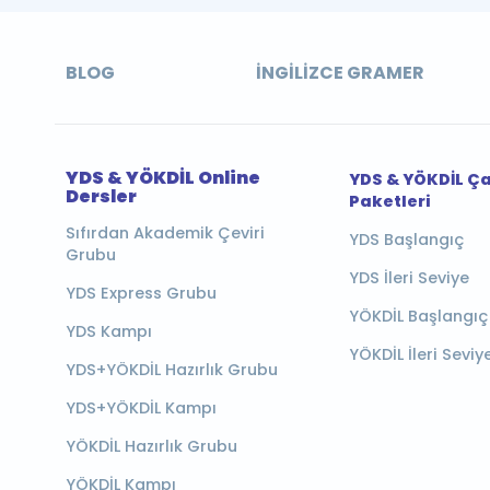
BLOG
İNGILIZCE GRAMER
YDS & YÖKDİL Online
YDS & YÖKDİL Ç
Dersler
Paketleri
Sıfırdan Akademik Çeviri
YDS Başlangıç
Grubu
YDS İleri Seviye
YDS Express Grubu
YÖKDİL Başlangıç
YDS Kampı
YÖKDİL İleri Seviy
YDS+YÖKDİL Hazırlık Grubu
YDS+YÖKDİL Kampı
YÖKDİL Hazırlık Grubu
YÖKDİL Kampı