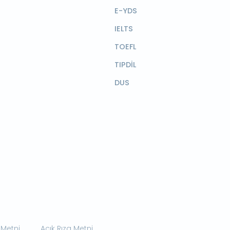
E-YDS
IELTS
TOEFL
TIPDİL
DUS
 Metni
Açık Rıza Metni