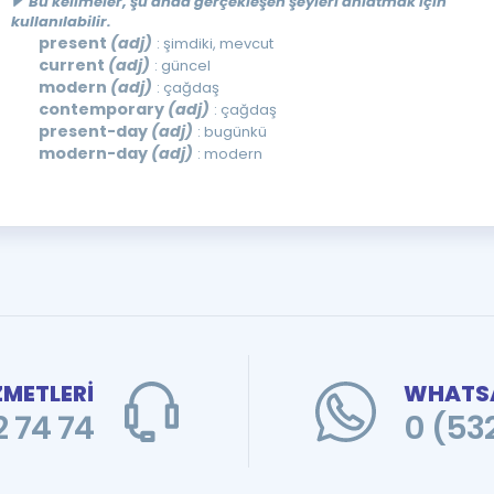
Bu kelimeler, şu anda gerçekleşen şeyleri anlatmak için
kullanılabilir.
present
(adj)
: şimdiki, mevcut
current
(adj)
: güncel
modern
(adj)
: çağdaş
contemporary
(adj)
: çağdaş
present-day
(adj)
: bugünkü
modern-day
(adj)
: modern
ZMETLERİ
WHATSA
 74 74
0 (53