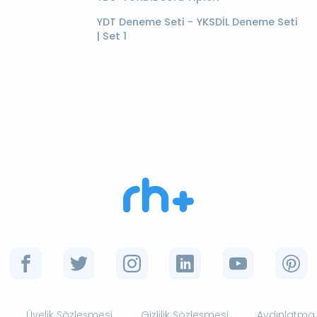
YDT Deneme Seti - YKSDİL Deneme Seti
| Set 1
Üyelik Sözleşmesi
Gizlilik Sözleşmesi
Aydınlatma