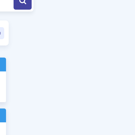
a Özel Fırsatlar
ınavlarla İlgili Haberler
er
 ve Konu Anlatımı