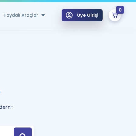
0
Faydalı Araçlar
Üye Girişi
klar
n Ücretsiz Kaynaklar
 için Özel Sözlük
Sepetin Şu An Boş.
ma
?
uan Hesaplama Aracı
i Hoca ile seni sınava hazırlayacak onlarca eğitim seni bekliyor!
Şifremi Hatırlamıyorum
GİRİŞ YAP
dern-
azırlananlar için Öneriler
.
kvimi
ÜYE DEĞİLİM
arı Tek Takvimde