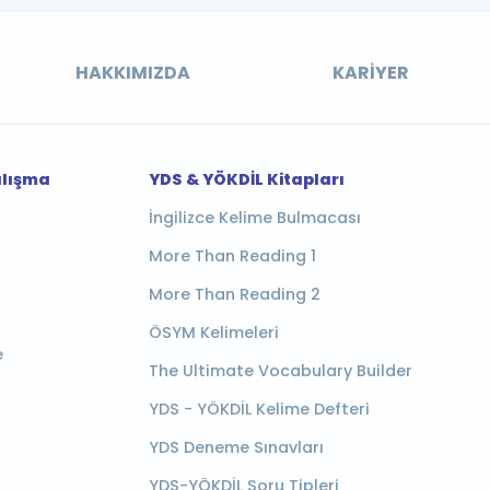
HAKKIMIZDA
KARIYER
alışma
YDS & YÖKDİL Kitapları
İngilizce Kelime Bulmacası
More Than Reading 1
More Than Reading 2
ÖSYM Kelimeleri
e
The Ultimate Vocabulary Builder
YDS - YÖKDİL Kelime Defteri
YDS Deneme Sınavları
YDS-YÖKDİL Soru Tipleri