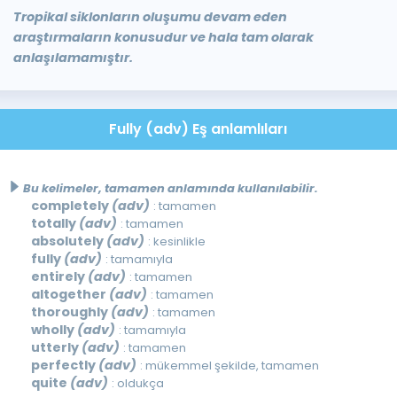
Tropikal siklonların oluşumu devam eden
araştırmaların konusudur ve hala tam olarak
anlaşılamamıştır.
Fully (adv) Eş anlamlıları
Bu kelimeler, tamamen anlamında kullanılabilir.
completely
(adv)
: tamamen
totally
(adv)
: tamamen
absolutely
(adv)
: kesinlikle
fully
(adv)
: tamamıyla
entirely
(adv)
: tamamen
altogether
(adv)
: tamamen
thoroughly
(adv)
: tamamen
wholly
(adv)
: tamamıyla
utterly
(adv)
: tamamen
perfectly
(adv)
: mükemmel şekilde, tamamen
quite
(adv)
: oldukça