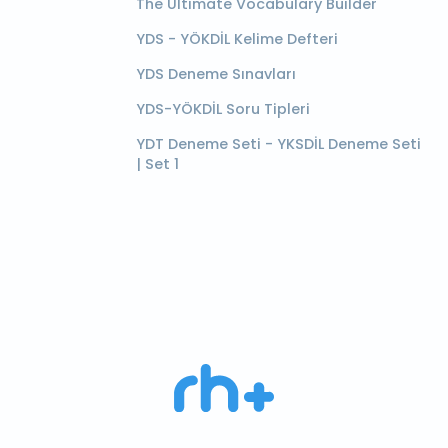
The Ultimate Vocabulary Builder
YDS - YÖKDİL Kelime Defteri
YDS Deneme Sınavları
YDS-YÖKDİL Soru Tipleri
YDT Deneme Seti - YKSDİL Deneme Seti
| Set 1