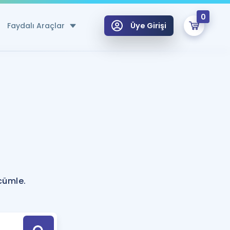
0
Faydalı Araçlar
Üye Girişi
klar
n Ücretsiz Kaynaklar
 için Özel Sözlük
Sepetin Şu An Boş.
ma
uan Hesaplama Aracı
i Hoca ile seni sınava hazırlayacak onlarca eğitim seni bekliyor!
Şifremi Hatırlamıyorum
GİRİŞ YAP
 cümle.
azırlananlar için Öneriler
kvimi
ÜYE DEĞİLİM
arı Tek Takvimde