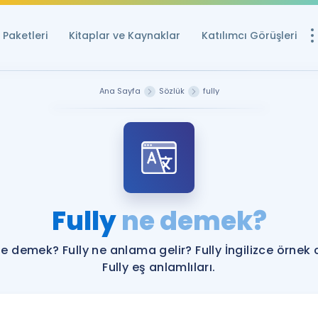
Paketleri
Kitaplar ve Kaynaklar
Katılımcı Görüşleri
Ücretsiz Kayna
Ana Sayfa
Sözlük
fully
YDS ve YÖKDİL içi
Sözlük
İngilizce Sınavları
Puan Hesapla
Fully
ne demek?
YDS ve YÖKDİL P
Remz
Rehberlik Aracı
ne demek? Fully ne anlama gelir? Fully İngilizce örnek
YDS ve YÖKDİL'e H
Fully eş anlamlıları.
ÖSYM Sınav Ta
Tüm ÖSYM Sınavl