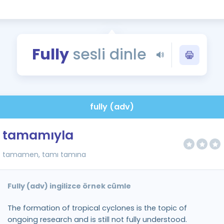
Kampanyalar
Eğitim ve Kitaplar
Blog
Fully
sesli dinle
YDS - YÖKDİL Tüm S
İngilizce Gram
İngilizce Gramer
fully (adv)
tamamıyla
tamamen, tamı tamına
Fully (adv) ingilizce örnek cümle
The formation of tropical cyclones is the topic of
ongoing research and is still not fully understood.