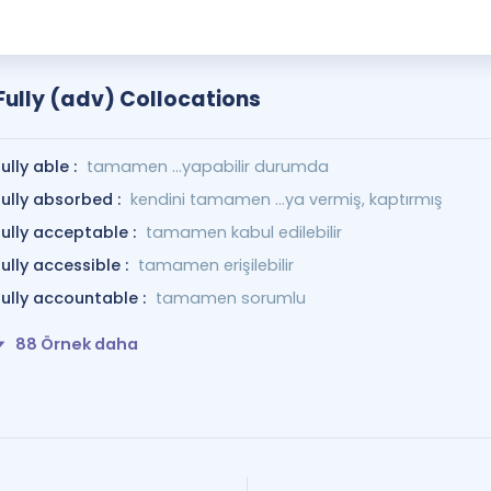
Fully (adv) Collocations
fully able :
tamamen ...yapabilir durumda
fully absorbed :
kendini tamamen ...ya vermiş, kaptırmış
fully acceptable :
tamamen kabul edilebilir
fully accessible :
tamamen erişilebilir
fully accountable :
tamamen sorumlu
88 Örnek daha