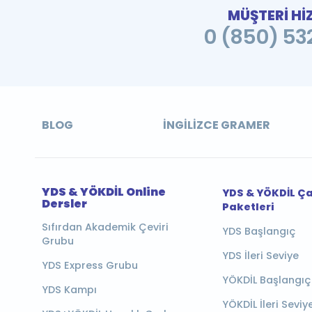
MÜŞTERİ Hİ
0 (850) 532
BLOG
İNGILIZCE GRAMER
YDS & YÖKDİL Online
YDS & YÖKDİL Ç
Dersler
Paketleri
Sıfırdan Akademik Çeviri
YDS Başlangıç
Grubu
YDS İleri Seviye
YDS Express Grubu
YÖKDİL Başlangıç
YDS Kampı
YÖKDİL İleri Seviy