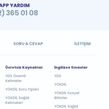
PP YARDIM
2) 365 01 08
SORU & CEVAP
İLETIŞIM
Ücretsiz Kaynaklar
İngilizce Sınavlar
YDS Önemli
YDS
Kelimeler
YÖKDİL
YÖKDİL Soru Tipleri
YÖKDİL Sosyal
YÖKDİL Sağlık
Bilimler
Kelimeleri
YÖKDİL Sağlık