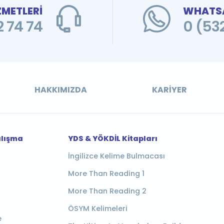
ZMETLERİ
WHATSA
 74 74
0 (53
HAKKIMIZDA
KARIYER
alışma
YDS & YÖKDİL Kitapları
İngilizce Kelime Bulmacası
More Than Reading 1
More Than Reading 2
ÖSYM Kelimeleri
e