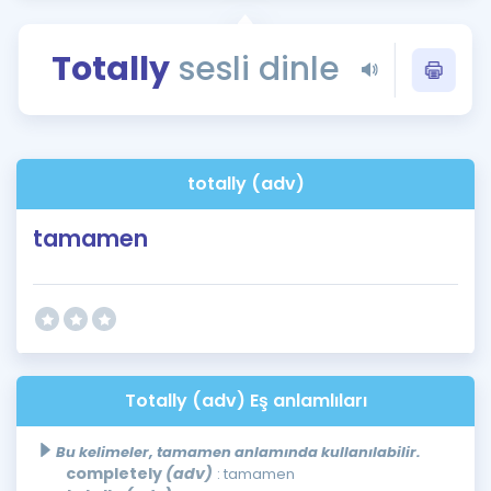
Puan Hesaplama
Totally
sesli dinle
Rehberlik Aracı
ÖSYM Sınav Takvimi
Kampanyalar
totally (adv)
Blog
tamamen
İngilizce Gramer
Totally (adv) Eş anlamlıları
Bu kelimeler, tamamen anlamında kullanılabilir.
completely
(adv)
: tamamen