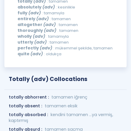
totally
(adv)
: tamamen
absolutely
(adv)
: kesinlikle
fully
(adv)
: tamamıyla
entirely
(adv)
: tamamen
altogether
(adv)
: tamamen
thoroughly
(adv)
: tamamen
wholly
(adv)
: tamamıyla
utterly
(adv)
: tamamen
perfectly
(adv)
: mükemmel şekilde, tamamen
quite
(adv)
: oldukça
Totally (adv) Collocations
totally abhorrent :
tamamen iğrenç
totally absent :
tamamen eksik
totally absorbed :
kendini tamamen ...ya vermiş,
kaptırmış
totally absurd :
tamamen saçma