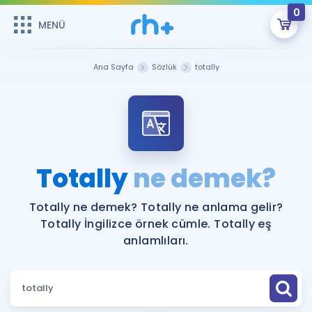
0
MENÜ
MENÜ
Üye Girişi
Ana Sayfa
Sözlük
totally
Online Dersler
Sepetin Şu An Boş.
Çalışma Paketleri
Remzi Hoca ile seni sınava hazırlayacak onlarca eğitim seni
bekliyor!
Kitaplar ve Kaynaklar
GİRİŞ YAP
Totally
ne demek?
Katılımcı Görüşleri
Şifremi Hatırlamıyorum
Totally ne demek? Totally ne anlama gelir?
Totally İngilizce örnek cümle. Totally eş
ÜYE DEĞİLİM
Faydalı Araçlar
anlamlıları.
Ücretsiz Kaynaklar
Blog
İngilizce Gramer
Hakkımızda
Kariyer
Sözlük
Soru & Cevap
İletişim