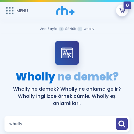
0
MENÜ
MENÜ
Üye Girişi
Ana Sayfa
Sözlük
wholly
Online Dersler
Sepetin Şu An Boş.
Çalışma Paketleri
Remzi Hoca ile seni sınava hazırlayacak onlarca eğitim seni
bekliyor!
Kitaplar ve Kaynaklar
GİRİŞ YAP
Wholly
ne demek?
Katılımcı Görüşleri
Şifremi Hatırlamıyorum
Wholly ne demek? Wholly ne anlama gelir?
Wholly İngilizce örnek cümle. Wholly eş
ÜYE DEĞİLİM
Faydalı Araçlar
anlamlıları.
Ücretsiz Kaynaklar
Blog
İngilizce Gramer
Hakkımızda
Kariyer
Sözlük
Soru & Cevap
İletişim