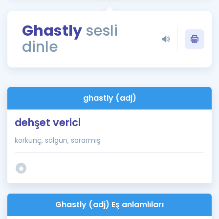
Puan Hesaplama
Ghastly
sesli
Rehberlik Aracı
dinle
ÖSYM Sınav Takvimi
Kampanyalar
Blog
ghastly (adj)
İngilizce Gramer
dehşet verici
korkunç, solgun, sararmış
Ghastly (adj) Eş anlamlıları