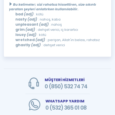
Bu kelimeler; sizi rahatsız hissettiren, size sıkıntı
yaratan şeyleri anlatırken kullanılabilir.
bad
(adj)
: kötü
nasty
(adj)
: nahoş, kaba
unpleasant
(adj)
: nahoş
grim
(adj)
: dehşet verici, iç karartıcı
lousy
(adj)
: kötü
wretched
(adj)
: perişan, Allah'ın belası, rahatsız
ghastly
(adj)
: dehşet verici
MÜŞTERİ HİZMETLERİ
0 (850) 532 74 74
WHATSAPP YARDIM
0 (532) 365 01 08