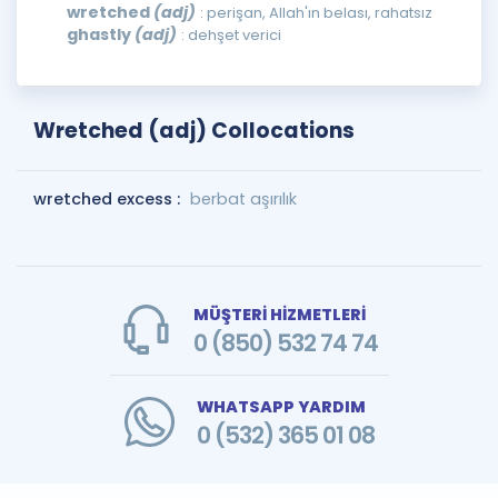
wretched
(adj)
: perişan, Allah'ın belası, rahatsız
ghastly
(adj)
: dehşet verici
Wretched (adj) Collocations
wretched excess :
berbat aşırılık
MÜŞTERİ HİZMETLERİ
0 (850) 532 74 74
WHATSAPP YARDIM
0 (532) 365 01 08