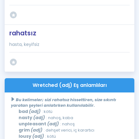
rahatsız
hasta, keyifsiz
Wretched (adj) Eş anlamlıları
Bu kelimeler; sizi rahatsız hissettiren, size sıkıntı
yaratan şeyleri anlatırken kullanılabilir.
bad
(adj)
: kötü
nasty
(adj)
: nahoş, kaba
unpleasant
(adj)
: nahoş
grim
(adj)
: dehşet verici, iç karartıcı
lousy
(adj)
: kötü