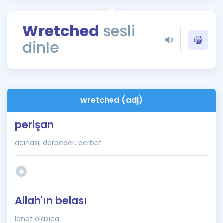
Puan Hesaplama
Wretched
sesli
Rehberlik Aracı
dinle
ÖSYM Sınav Takvimi
Kampanyalar
Blog
wretched (adj)
İngilizce Gramer
perişan
acınası, derbeder, berbat
Allah'ın belası
lanet olasıca