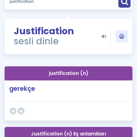
Puan Hesaplama
Rehberlik Aracı
Justification
ÖSYM Sınav Takvimi
sesli dinle
Kampanyalar
Blog
justification (n)
İngilizce Gramer
gerekçe
Justification (n) Eş anlamlıları