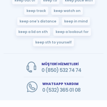
keep out of
keep to
keep pace with
keep track
keep watch on
keep one's distance
keep in mind
keep a lid on sth
keep a lookout for
keep sth to yourself
MÜŞTERİ HİZMETLERİ
0 (850) 532 74 74
WHATSAPP YARDIM
0 (532) 365 01 08