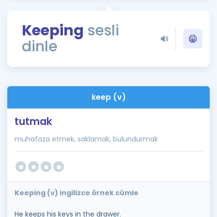
Puan Hesaplama
Keeping
sesli
Rehberlik Aracı
dinle
ÖSYM Sınav Takvimi
Kampanyalar
Blog
keep (v)
İngilizce Gramer
tutmak
muhafaza etmek, saklamak, bulundurmak
Keeping (v) ingilizce örnek cümle
He keeps his keys in the drawer.