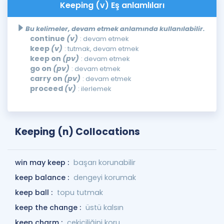
Keeping (v) Eş anlamlıları
Bu kelimeler, devam etmek anlamında kullanılabilir.
continue
(v)
: devam etmek
keep
(v)
: tutmak, devam etmek
keep on
(pv)
: devam etmek
go on
(pv)
: devam etmek
carry on
(pv)
: devam etmek
proceed
(v)
: ilerlemek
Keeping (n) Collocations
win may keep :
başarı korunabilir
keep balance :
dengeyi korumak
keep ball :
topu tutmak
keep the change :
üstü kalsın
keep charm :
çekiciliğini koru