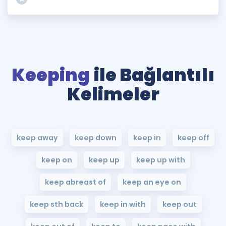
Keeping
ile Bağlantılı
Kelimeler
keep away
keep down
keep in
keep off
keep on
keep up
keep up with
keep abreast of
keep an eye on
keep sth back
keep in with
keep out