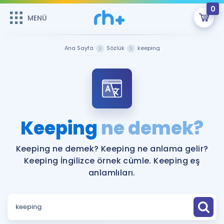
0
MENÜ
MENÜ
Üye Girişi
Ana Sayfa
Sözlük
keeping
Online Dersler
Sepetin Şu An Boş.
Çalışma Paketleri
Remzi Hoca ile seni sınava hazırlayacak onlarca eğitim seni
bekliyor!
Kitaplar ve Kaynaklar
GİRİŞ YAP
Keeping
ne demek?
Katılımcı Görüşleri
Şifremi Hatırlamıyorum
Keeping ne demek? Keeping ne anlama gelir?
Keeping İngilizce örnek cümle. Keeping eş
ÜYE DEĞİLİM
Faydalı Araçlar
anlamlıları.
Ücretsiz Kaynaklar
Blog
İngilizce Gramer
Hakkımızda
Kariyer
Sözlük
Soru & Cevap
İletişim